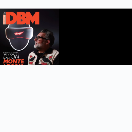
DBM n°112
été 2026
Feuilleter le magazine
Copyright © 2022 DijonBeaune.fr