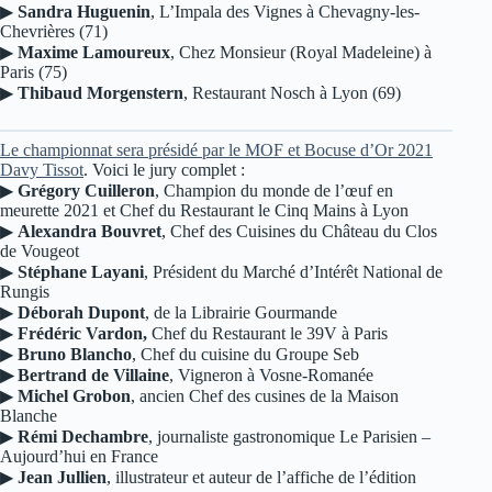
▶
Sandra Huguenin
, L’Impala des Vignes à Chevagny-les-
Chevrières (71)
▶
Maxime Lamoureux
, Chez Monsieur (Royal Madeleine) à
Paris (75)
▶
Thibaud Morgenstern
, Restaurant Nosch à Lyon (69)
Le championnat sera présidé par le MOF et Bocuse d’Or 2021
Davy Tissot
. Voici le jury complet :
▶
Grégory Cuilleron
, Champion du monde de l’œuf en
meurette 2021 et Chef du Restaurant le Cinq Mains à Lyon
▶
Alexandra Bouvret
, Chef des Cuisines du Château du Clos
de Vougeot
▶
Stéphane Layani
, Président du Marché d’Intérêt National de
Rungis
▶
Déborah Dupont
, de la Librairie Gourmande
▶
Frédéric Vardon,
Chef du Restaurant le 39V à Paris
▶
Bruno Blancho
, Chef du cuisine du Groupe Seb
▶ Bertrand de Villaine
, Vigneron à Vosne-Romanée
▶
Michel Grobon
, ancien Chef des cusines de la Maison
Blanche
▶
Rémi Dechambre
, journaliste gastronomique Le Parisien –
Aujourd’hui en France
▶
Jean Jullien
, illustrateur et auteur de l’affiche de l’édition