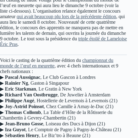
l’œuf en meurette qui aura lieu le dimanche 9 octobre (voir la
liste ci-dessous). L’organisation relance également le concours
amateur
qui avait beaucoup plu lors de la précédente édition
, qui
aura lieu le samedi 8 octobre. Nouveauté de cette quatrième
édition, le concours des apprentis ne manquera pas de mettre en
lumière les talents de demain, qui ouvrira la journée du dimanche
9 octobre. Le tout sous la présidence du
triple étoilé de Lameloise
Éric Pras
.
Voici le casting de la quatrième édition du
championnat du
monde de l’œuf en meurette
, avec 4 chefs internationaux et 9
chefs nationaux :
▶
Pascal Aussignac
, Le Club Gascon à Londres
▶
Rainier Ng
, Gaston à Singapour
▶
Eric Starkman
, Le Gratin à New York
▶
Richard Van Oostbrugge
, De Juwelier à Amsterdam
▶
Philippe Augé
, Hostellerie de Levernois à Levernois (21)
▶
Joy-Astrid Poinsot
, Chez Camille à Arnay-le-Duc (21)
▶
Thomas Collomb
, La Table d’Hôte de la Rôtisserie du
Chambertin à Gevrey-Chambertin (21)
▶
Jean-Bruno Gosse
, Loiseau des Ducs à Dijon (21)
▶
Iza Guyot
, Le Comptoir de Pagny à Pagny-le-Château (21)
▶
Sébastien Henry
, Le Biz’tro à Beaune (21)