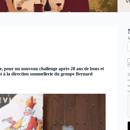
N
V
l
nne, pour un nouveau challenge après 20 ans de bons et
t à la direction sommellerie du groupe Bernard
E
c
r
t