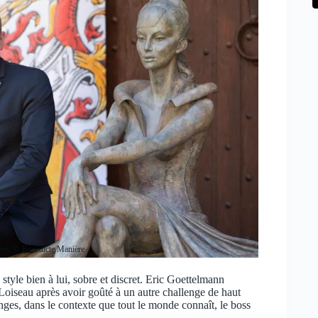
geot. © Bénédicte Manière
n style bien à lui, sobre et discret. Eric Goettelmann
Loiseau après avoir goûté à un autre challenge de haut
ges, dans le contexte que tout le monde connaît, le boss
.