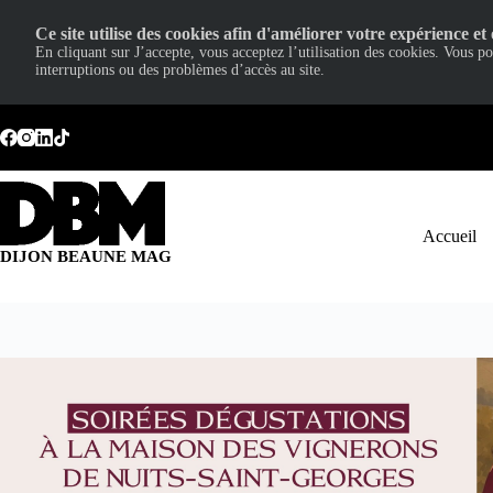
Ce site utilise des cookies afin d'améliorer votre expérience et 
En cliquant sur J’accepte, vous acceptez l’utilisation des cookies. Vous p
interruptions ou des problèmes d’accès au site.
Passer
au
contenu
Accueil
DIJON BEAUNE MAG