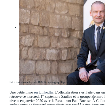
Eric Goettelmann lors du 103e Tastevinage qu’il présidait, au château du Clos de Vou
Une petite ligne
sur LinkedIn
. L’officialisation s’est faite dans u
er
retrouve ce mercredi 1
septembre Saulieu et le groupe Bernard 
niveau en janvier 2020 avec le Restaurant Paul Bocuse. À Collon
opérationnel de l’activité sommellerie sera resté à peine deux ans