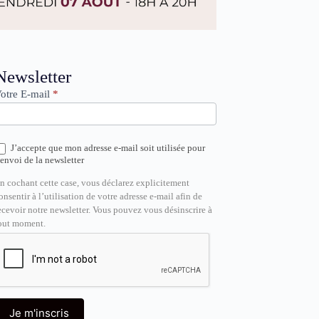
ewsletter
Newsletter
otre E-mail
*
J’accepte que mon adresse e-mail soit utilisée pour
’envoi de la newsletter
n cochant cette case, vous déclarez explicitement
onsentir à l’utilisation de votre adresse e-mail afin de
ecevoir notre newsletter. Vous pouvez vous désinscrire à
out moment.
Je m'inscris