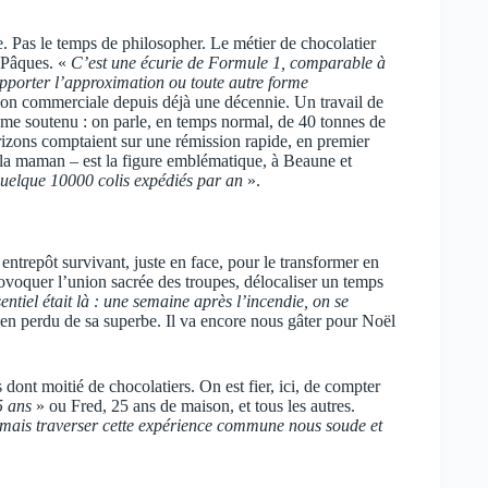
. Pas le temps de philosopher. Le métier de chocolatier
t Pâques. «
C’est une écurie de Formule 1, comparable à
supporter l’approximation ou toute autre forme
tion commerciale depuis déjà une décennie. Un travail de
hme soutenu : on parle, en temps normal, de 40 tonnes de
izons comptaient sur une rémission rapide, en premier
t la maman – est la figure emblématique, à Beaune et
uelque 10000 colis expédiés par an
».
entrepôt survivant, juste en face, pour le transformer en
 provoquer l’union sacrée des troupes, délocaliser un temps
entiel était là : une semaine après l’incendie, on se
ien perdu de sa superbe. Il va encore nous gâter pour Noël
s dont moitié de chocolatiers. On est fier, ici, de compter
5 ans
» ou Fred, 25 ans de maison, et tous les autres.
il, mais traverser cette expérience commune nous soude et