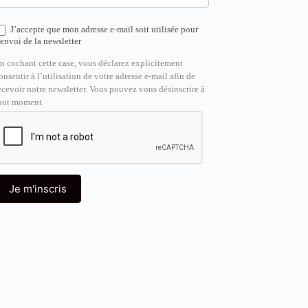
J’accepte que mon adresse e-mail soit utilisée pour
’envoi de la newsletter
n cochant cette case, vous déclarez explicitement
onsentir à l’utilisation de votre adresse e-mail afin de
ecevoir notre newsletter. Vous pouvez vous désinscrire à
out moment.
Je m'inscris