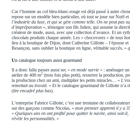
Car l’homme au col bleu-blanc-rouge est déjà passé à autre chose
repose sur un modèle bien particulier, où tout se joue sur Noël e
l’industrie du luxe, et qui se gère comme telle. On ne peut pas 
d’impréparation
», témoigne son fils Julien, qui assume la direc
créateur de mode, aussi, avec une collection d’avance. Et un ryt
chocolats produits chaque année. Les « chocovores » de tous hor
lieu à la boutique de Dijon, dont Catherine Gillotte – l’épouse e
Besançon, sans oublier la boutique en ligne, véritable succès, «
q
U
n catalogue toujours aussi gourmand
Il a donc fallu passer aussi sec «
en mode survie
» : aménager un 
2
atelier de 400 m
(trois fois plus petit), resserrer la production,
la production chez un ami, multiplier les petits miracles… «
L’ess
remettait au travail.
» Et le catalogue gourmand de Gillotte n’a r
(
lire encadré plus bas
).
L’entreprise Fabrice Gillotte, c’est une trentaine de collaborateur
sur des garçons comme Nicolas, «
mon premier apprenti il y a 3
«
Quelques uns en ont profité pour quitter le navire, ainsi soit-
révèle les personnalités.
»