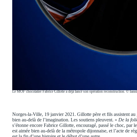
Le MOF chocolatier Fabrice Gillotte a déjà lancé son opération reconstruction. © Ia
Norges-la-Ville, 19 janvier 2021. Gillotte père et fils assistent au
bien au-delà de l’imagination. Les soutiens pleuvent. «
De la fol
s’étonne encore Fabrice Gillotte, encouragé, passé le choc, par le 
est aimée bien au-delà de la métropole dijonnaise, et l’acte de réga
est la fin d’une histoire et le début d’une autre.