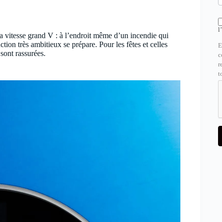
l
 la vitesse grand V : à l’endroit même d’un incendie qui
tion très ambitieux se prépare. Pour les fêtes et celles
E
 sont rassurées.
c
r
t