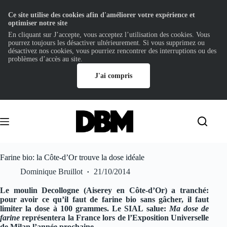
Ce site utilise des cookies afin d'améliorer votre expérience et
optimiser notre site
En cliquant sur J’accepte, vous acceptez l’utilisation des cookies. Vous
pourrez toujours les désactiver ultérieurement. Si vous supprimez ou
désactivez nos cookies, vous pourriez rencontrer des interruptions ou des
problèmes d’accès au site.
J'ai compris
Passer
au
contenu
Farine bio: la Côte-d’Or trouve la dose idéale
Dominique Bruillot
21/10/2014
Le moulin Decollogne (Aiserey en Côte-d’Or) a tranché:
pour avoir ce qu’il faut de farine bio sans gâcher, il faut
limiter la dose à 100 grammes. Le SIAL salue:
Ma dose de
farine
représentera la France lors de l’Exposition Universelle
de Milan l’année prochaine.