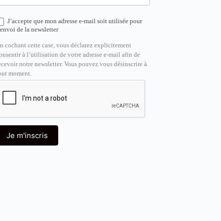
J’accepte que mon adresse e-mail soit utilisée pour
’envoi de la newsletter
n cochant cette case, vous déclarez explicitement
onsentir à l’utilisation de votre adresse e-mail afin de
ecevoir notre newsletter. Vous pouvez vous désinscrire à
out moment.
Je m'inscris