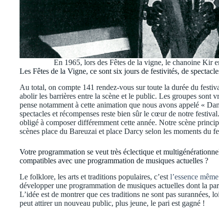
En 1965, lors des Fêtes de la vigne, le chanoine Kir
Les Fêtes de la Vigne, ce sont six jours de festivités, de spectacles
Au total, on compte 141 rendez-vous sur toute la durée du festival
abolir les barrières entre la scène et le public. Les groupes sont 
pense notamment à cette animation que nous avons appelé « Dans
spectacles et récompenses reste bien sûr le cœur de notre festiv
obligé à composer différemment cette année. Notre scène principal
scènes place du Bareuzai et place Darcy selon les moments du fes
Votre programmation se veut très éclectique et multigénérationnell
compatibles avec une programmation de musiques actuelles ?
Le folklore, les arts et traditions populaires, c’est
l’essence même 
développer une programmation de musiques actuelles dont la particu
L’idée est de montrer que ces traditions ne sont pas surannées, loi
peut attirer un nouveau public, plus jeune, le pari est gagné !