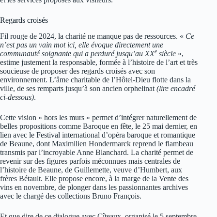
Regards croisés
Fil rouge de 2024, la charité ne manque pas de ressources. «
Ce
n’est pas un vain mot ici, elle évoque directement une
e
communauté soignante qui a perduré jusqu’au XX
siècle
»,
estime justement la responsable, formée à l’histoire de l’art et très
soucieuse de proposer des regards croisés avec son
environnement. L’âme charitable de l’Hôtel-Dieu flotte dans la
ville, de ses remparts jusqu’à son ancien orphelinat
(lire encadré
ci-dessous)
.
Cette vision « hors les murs » permet d’intégrer naturellement de
belles propositions comme Baroque en fête, le 25 mai dernier, en
lien avec le Festival international d’opéra baroque et romantique
de Beaune, dont Maximilien Hondermarck reprend le flambeau
transmis par l’incroyable Anne Blanchard. La charité permet de
revenir sur des figures parfois méconnues mais centrales de
l’histoire de Beaune, de Guillemette, veuve d’Humbert, aux
frères Bétault. Elle propose encore, à la marge de la Vente des
vins en novembre, de plonger dans les passionnantes archives
avec le chargé des collections Bruno François.
Et que dire de ce dialogue avec Cîteaux, organisé le 5 septembre