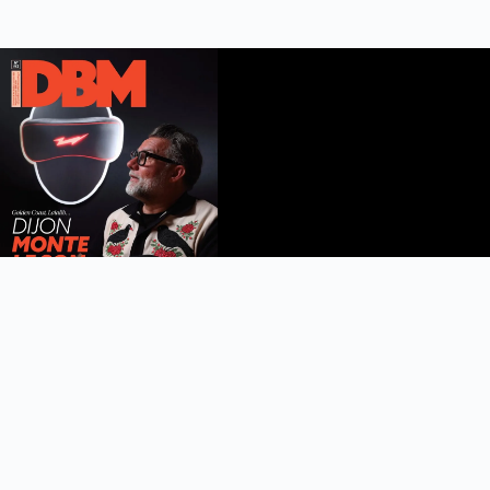
DBM n°112
été 2026
Feuilleter le magazine
Copyright © 2022 DijonBeaune.fr