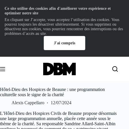
Ce site utilise des cookies afin d'améliorer votre expérience et
optimiser notre site
En cliquant sur J’accepte, vous acceptez l’utilisation des cookies. Vous
pourrez toujours les désactiver ultérieurement. Si vous supprimez ou
désactivez nos cookies, vous pourriez rencontrer des interruptions ou des
problèmes d’accès au site.
J'ai compris
Passer
au
contenu
Hôtel-Dieu des Hospices de Beaune : une programmation
culturelle sous le signe de la charité
Alexis Cappellaro
12/07/2024
L’Hôtel-Dieu des Hospices Civils de Beaune propose désormais
une large programmation annuelle, placée cette année sous le
thème de la charité. Sa responsable Sandrine Allard-Saint-Albin
explique le pourquoi du comment de ce « patrimoine vivant