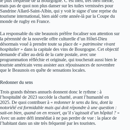
le plus fréquenté de la Bourgogne. C’est bien, très bien même,
mais pas de quoi non plus danser sur les tuiles vernissées pour
Sandrine Allard-Saint-Albin, qui y voit le signe d’une reprise du
tourisme international, bien aidé cette année-là par la Coupe du
monde de rugby en France.
La responsable du site beaunois préfère focaliser son attention sur
la pérennité de la nouvelle offre culturelle d’un Hôtel-Dieu
désormais voué à prendre toute sa place de «
patrimoine vivant
hospitalier
» dans la capitale des vins de Bourgogne. Cet objectif
demande d’aller au-delà de la carte postale, avec une
programmation réfléchie et originale, qui toucherait aussi bien le
touriste américain venu assister aux réjouissances de novembre
que le Beaunois en quête de sensations locales.
Redonner du sens
Trois grands thèmes annuels donnent donc le rythme : à
l’hospitalité de 2023 succède la charité, avant l’humanité en
2025. De quoi contribuer à «
redonner le sens du lieu, dont la
notoriété est formidable mais qui doit répondre à une question :
sait-on bien, quand on en ressort, qu’il s’agissait d’un hôpital ?
»
Avec un autre défi immédiat à ne pas perdre de vue : la place de
l’habitant dans un site très fréquenté par les touristes.