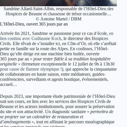
Sandrine Allard-Saint-Albin, responsable de l’Hôtel-Dieu des
Hospices de Beaune et chasseuse de trésor occasionnelle…
© Antoine Martel / DBM
L’Hôtel-Dieu, ouvert 365 jours par an
Arrivée fin 2021, Sandrine se passionne pour ce cas d’école,
en
lien continu avec Guillaume Koch
, le directeur des Hospices
Civils. Elle rêvait de s’installer ici, en Côte-d’Or, où elle s’arrêtait
petite en famille sur la route des Alpes. En coulisses, l’Hôtel-
Dieu qu’elle dirige est une machine bien huilée, ouverte
365 jours par an «
pour rester fidèle à sa tradition hospitalière
originelle
» (fermeture exceptionnelle le 12 juillet de 9h à 13h30
pour cause de flamme olympique !
), qui approche la cinquantaine
de collaborateurs en haute saison, entre médiateurs, guides-
conférenciers, surveillants et agents boutique, événementiels,
accueil…
Depuis 2023, une importante étude patrimoniale de l’Hôtel-Dieu
suit son cours, en lien avec les services des Hospices Civils de
Beaune et les acteurs institutionnels, pour assurer la préservation
du site et son attractivité. Un diagnostic sanitaire «
permettra de
se projeter sur un calendrier de restauration et
d’aménagements
», tout en affinant le parcours muséographique
et les services proposés aux visiteurs.