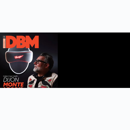
DBM n°112
été 2026
Feuilleter le magazine