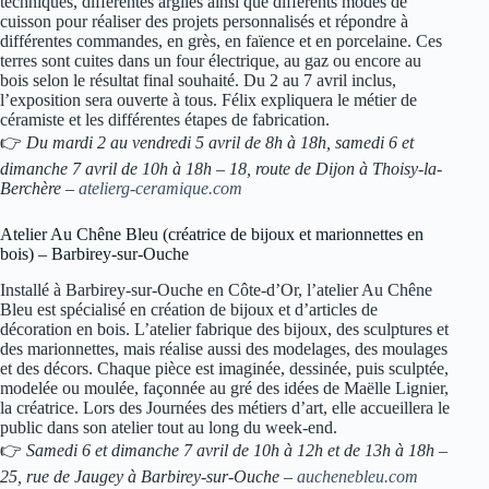
techniques, différentes argiles ainsi que différents modes de
cuisson pour réaliser des projets personnalisés et répondre à
différentes commandes, en grès, en faïence et en porcelaine. Ces
terres sont cuites dans un four électrique, au gaz ou encore au
bois selon le résultat final souhaité. Du 2 au 7 avril inclus,
l’exposition sera ouverte à tous. Félix expliquera le métier de
céramiste et les différentes étapes de fabrication.
👉
Du mardi 2 au vendredi 5 avril de 8h à 18h, samedi 6 et
dimanche 7 avril de 10h à 18h – 18, route de Dijon à Thoisy-la-
Berchère –
atelierg-ceramique.com
Atelier Au Chêne Bleu (créatrice de bijoux et marionnettes en
bois) – Barbirey-sur-Ouche
Installé à Barbirey-sur-Ouche en Côte-d’Or, l’atelier Au Chêne
Bleu est spécialisé en création de bijoux et d’articles de
décoration en bois. L’atelier fabrique des bijoux, des sculptures et
des marionnettes, mais réalise aussi des modelages, des moulages
et des décors. Chaque pièce est imaginée, dessinée, puis sculptée,
modelée ou moulée, façonnée au gré des idées de Maëlle Lignier,
la créatrice. Lors des Journées des métiers d’art, elle accueillera le
public dans son atelier tout au long du week-end.
👉
Samedi 6 et dimanche 7 avril de 10h à 12h et de 13h à 18h –
25, rue de Jaugey à Barbirey-sur-Ouche –
auchenebleu.com