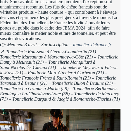
bois. Son savoir-faire et sa matière première d’exception sont
unanimement reconnus. Les fûts de chêne français sont de
véritables produits « haute couture » qui contribuent à l’élevage
des vins et spiritueux les plus prestigieux à travers le monde. La
Fédération des Tonneliers de France les invite à ouvrir leurs
portes au public dans le cadre des JEMA 2024, afin de faire
mieux connaître le métier noble et rare de tonnelier, et peut-être
susciter des vocations.
👉
Mercredi 3 avril – Sur inscription –
tonneliersdefrance.fr
📍
Tonnellerie Rousseau à Gevrey-Chambertin (21) –
Tonnellerie Marsannay à Marsannay-la-Côte (21) – Tonnellerie
Damy à Meursault (21) – Tonnellerie Montgillard à
Saint-Nicolas-lès-Cîteaux (21) – Tonnellerie Meyrieux à Villers-
la-Faye (21) – Foudrerie Marc Grenier à Corberon (21) –
Tonnellerie François Frères à Saint-Romain (21) – Tonnellerie
Taransaud à Beaune (21) – Tonnellerie Billon à Beaune (21) –
Tonnellerie La Grande à Murlin (58) – Tonnellerie Berthomieu-
Ermitage à La-Charité-sur-Loire (58) – Tonnellerie de Mercurey
(71) – Tonnellerie Dargaud & Jaeglé à Romanèche-Thorins (71)