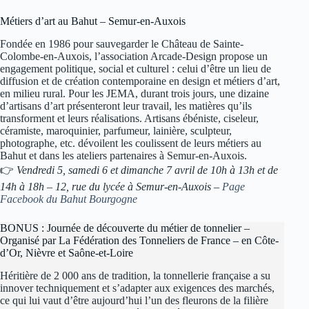
Métiers d’art au Bahut – Semur-en-Auxois
Fondée en 1986 pour sauvegarder le Château de Sainte-
Colombe-en-Auxois, l’association Arcade-Design propose un
engagement politique, social et culturel : celui d’être un lieu de
diffusion et de création contemporaine en design et métiers d’art,
en milieu rural. Pour les JEMA, durant trois jours, une dizaine
d’artisans d’art présenteront leur travail, les matières qu’ils
transforment et leurs réalisations. Artisans ébéniste, ciseleur,
céramiste, maroquinier, parfumeur, lainière, sculpteur,
photographe, etc. dévoilent les coulissent de leurs métiers au
Bahut et dans les ateliers partenaires à Semur-en-Auxois.
👉
Vendredi 5, samedi 6 et dimanche 7 avril de 10h à 13h et de
14h à 18h – 12, rue du lycée à Semur-en-Auxois –
Page
Facebook du Bahut Bourgogne
BONUS : Journée de découverte du métier de tonnelier –
Organisé par La Fédération des Tonneliers de France – en Côte-
d’Or, Nièvre et Saône-et-Loire
Héritière de 2 000 ans de tradition, la tonnellerie française a su
innover techniquement et s’adapter aux exigences des marchés,
ce qui lui vaut d’être aujourd’hui l’un des fleurons de la filière