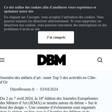
Ce site utilise des cookies afin d'améliorer votre expérience et
optimiser notre site
En cliquant sur J’accepte, vous acceptez l’utilisation des cookies. Vous
pourrez toujours les désactiver ultérieurement. Si vous supprimez ou
désactivez nos cookies, vous pourriez rencontrer des interruptions ou des
problèmes d’accès au site.
J'ai compris
Passer
au
contenu
Journées des métiers d’art : notre Top 5 des activités en Côte-
d’Or
DijonBeaune.fr
03/04/2024
e
Du 2 au 7 avril 2024, la 18
édition des Journées Européennes
des Métiers d’Art (JEMA) se tiendra autour du thème « Sur le
bout des doigts ». Une centaine d’événements sont organisés
dans la région, en lien avec la Chambre des Métiers et de