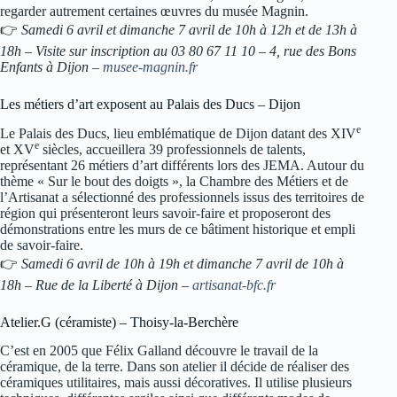
regarder autrement certaines œuvres du musée Magnin.
👉
Samedi 6 avril et dimanche 7 avril de 10h à 12h et de 13h à
18h – Visite sur inscription au 03 80 67 11 10 – 4, rue des Bons
Enfants à Dijon –
musee-magnin.fr
Les métiers d’art exposent au Palais des Ducs – Dijon
e
Le Palais des Ducs, lieu emblématique de Dijon datant des XIV
e
et XV
siècles, accueillera 39 professionnels de talents,
représentant 26 métiers d’art différents lors des JEMA. Autour du
thème « Sur le bout des doigts », la Chambre des Métiers et de
l’Artisanat a sélectionné des professionnels issus des territoires de
région qui présenteront leurs savoir-faire et proposeront des
démonstrations entre les murs de ce bâtiment historique et empli
de savoir-faire.
👉
Samedi 6 avril de 10h à 19h et dimanche 7 avril de 10h à
18h – Rue de la Liberté à Dijon –
artisanat-bfc.fr
Atelier.G (céramiste) – Thoisy-la-Berchère
C’est en 2005 que Félix Galland découvre le travail de la
céramique, de la terre. Dans son atelier il décide de réaliser des
céramiques utilitaires, mais aussi décoratives. Il utilise plusieurs