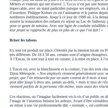
Métiers et visiteurs qui ont réservé.
L’Encas
n’est pas une brasser
impeccable, avec un statut particulier puisque ses employés, six 
d’insertion. Philippe Kohser en est l’animateur et le patron depui
nombreux établissements. Jusqu’à ce jour de 1998 où, à la demande
assurer la restauration des enfants en séjour au Lac de Sathenay p
pour ce genre de mission. Avec une ligne de conduite infaillible 
leur projet se rapproche de plus en plus de ce que l’on fait !
»
Briser les tabous
Ici, tout est produit sur place. Orientés par la mission locale ou P
très différents. De 18 à 58 ans, certains sont d’origine étrangères
À l’Encas, ils sont tour à tour en cuisine, à la mise en place, à l’
L’Encas est, avec la blanchisserie et la couture, l’un des trois ch
Dijon Métropole. «
Nos employés viennent généralement avec un 
projet, que l’on renouvelle par un autre contrat de 8 mois si tout
peut aller jusqu’à deux ans, jamais au-delà, «
mais le taux de réus
viennent parfois de la personne elle-même, mais aussi des réact
Ces réactions, on l’imagine facilement vis-à-vis d’un public en dif
l’image de l’insertion freinent les ardeurs. Avant d’être véritable
au retour à une vie professionnelle dite « normale », est confro