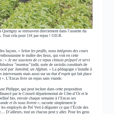
à Quetigny se retrouvent directement dans l’assiette du
s. Tout cela pour 11€ par repas ! ©D.R.
 des façons. «
Selon les profils, nous intégrons des cours
’enthousiasme le maître des lieux, qui voit en cette
s : «
Je me souviens de ce repas chinois préparé et servi
fabuleux ‘‘mantou’’
(ndlr, sorte de raviolis constitués de
cocté par Jamshid, un Afghan.
» La pédagogie s’installe à
s intervenants mais aussi sur un état d’esprit qui fait place
rt ». L’Encas livre un repas sans viande.
se Philippe, qui peut inclure dans cette proposition
i financé par le Conseil départemental de Côte-d’Or et le
bellisé bio, envoie chaque semaine à l’Encas ses
de et ils nous livrent
», raconte simplement le
r les employés de Pré Vert à déguster ce que l’École des
e… D’ailleurs, tout un chacun peut y aller. Pour les gens