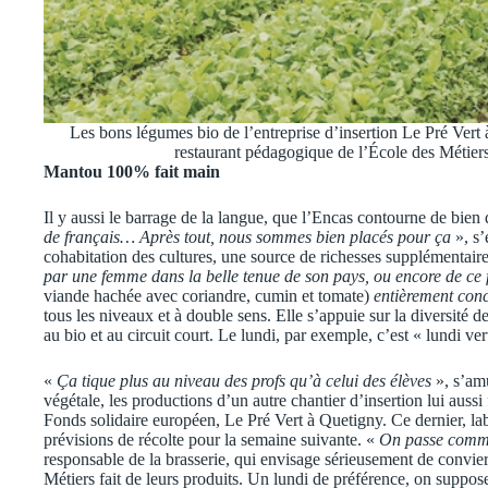
Les bons légumes bio de l’entreprise d’insertion Le Pré Vert 
restaurant pédagogique de l’École des Métier
Mantou 100% fait main
Il y aussi le barrage de la langue, que l’Encas contourne de bien
de français… Après tout, nous sommes bien placés pour ça
», s
cohabitation des cultures, une source de richesses supplémentaire
par une femme dans la belle tenue de son pays, ou encore de ce 
viande hachée avec coriandre, cumin et tomate)
entièrement con
tous les niveaux et à double sens. Elle s’appuie sur la diversité de
au bio et au circuit court. Le lundi, par exemple, c’est « lundi ve
«
Ça tique plus au niveau des profs qu’à celui des élèves
», s’amu
végétale, les productions d’un autre chantier d’insertion lui auss
Fonds solidaire européen, Le Pré Vert à Quetigny. Ce dernier, la
prévisions de récolte pour la semaine suivante. «
On passe comman
responsable de la brasserie, qui envisage sérieusement de convie
Métiers fait de leurs produits. Un lundi de préférence, on suppos