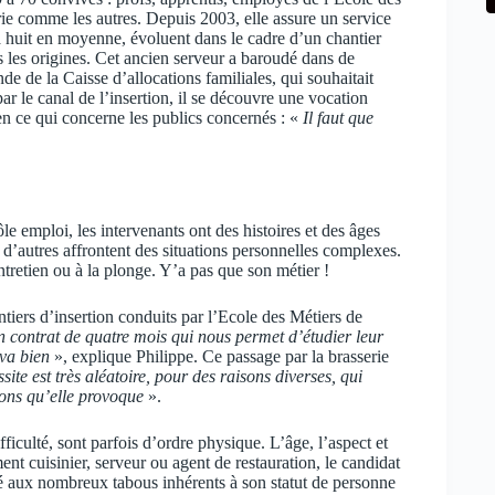
ie comme les autres. Depuis 2003, elle assure un service
à huit en moyenne, évoluent dans le cadre d’un chantier
s les origines. Cet ancien serveur a baroudé dans de
 de la Caisse d’allocations familiales, qui souhaitait
ar le canal de l’insertion, il se découvre une vocation
en ce qui concerne les publics concernés : «
Il faut que
ôle emploi, les intervenants ont des histoires et des âges
, d’autres affrontent des situations personnelles complexes.
entretien ou à la plonge. Y’a pas que son métier !
antiers d’insertion conduits par l’Ecole des Métiers de
contrat de quatre mois qui nous permet d’étudier leur
 va bien
», explique Philippe. Ce passage par la brasserie
site est très aléatoire, pour des raisons diverses, qui
ions qu’elle provoque
».
ficulté, sont parfois d’ordre physique. L’âge, l’aspect et
ment cuisinier, serveur ou agent de restauration, le candidat
nté aux nombreux tabous inhérents à son statut de personne