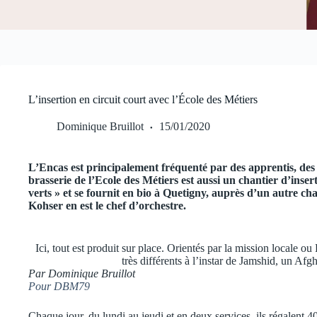
L’insertion en circuit court avec l’École des Métiers
Dominique Bruillot
15/01/2020
L’Encas est principalement fréquenté par des apprentis, des
brasserie de l’Ecole des Métiers est aussi un chantier d’inser
verts » et se fournit en bio à Quetigny, auprès d’un autre cha
Kohser en est le chef d’orchestre.
Ici, tout est produit sur place. Orientés par la mission locale ou
très différents à l’instar de Jamshid, un Af
Par Dominique Bruillot
Pour DBM79
Chaque jour, du lundi au jeudi et en deux services, ils régalent 4