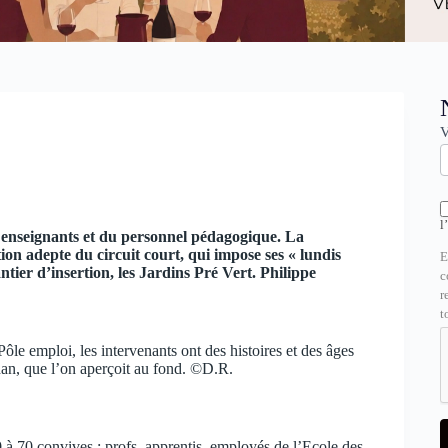
N
V
l
 enseignants et du personnel pédagogique. La
tion adepte du circuit court, qui impose ses « lundis
E
ntier d’insertion, les Jardins Pré Vert. Philippe
c
r
t
 Pôle emploi, les intervenants ont des histoires et des âges
ghan, que l’on aperçoit au fond. ©D.R.
0 à 70 convives : profs, apprentis, employés de l’Ecole des