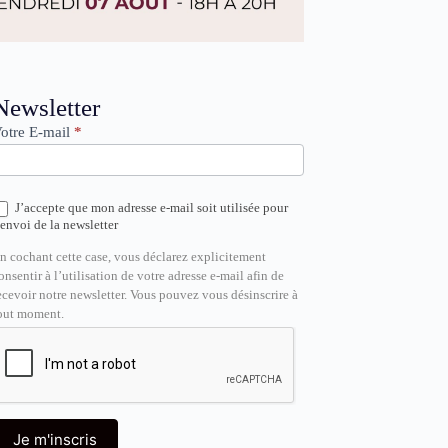
ewsletter
Newsletter
otre E-mail
*
J’accepte que mon adresse e-mail soit utilisée pour
’envoi de la newsletter
n cochant cette case, vous déclarez explicitement
onsentir à l’utilisation de votre adresse e-mail afin de
ecevoir notre newsletter. Vous pouvez vous désinscrire à
out moment.
Je m'inscris