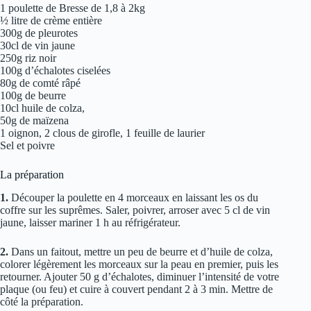
1 poulette de Bresse de 1,8 à 2kg
½ litre de crème entière
300g de pleurotes
30cl de vin jaune
250g riz noir
100g d’échalotes ciselées
80g de comté râpé
100g de beurre
10cl huile de colza,
50g de maïzena
1 oignon, 2 clous de girofle, 1 feuille de laurier
Sel et poivre
La préparation
1.
Découper la poulette en 4 morceaux en laissant les os du
coffre sur les suprêmes. Saler, poivrer, arroser avec 5 cl de vin
jaune, laisser mariner 1 h au réfrigérateur.
2.
Dans un faitout, mettre un peu de beurre et d’huile de colza,
colorer légèrement les morceaux sur la peau en premier, puis les
retourner. Ajouter 50 g d’échalotes, diminuer l’intensité de votre
plaque (ou feu) et cuire à couvert pendant 2 à 3 min. Mettre de
côté la préparation.