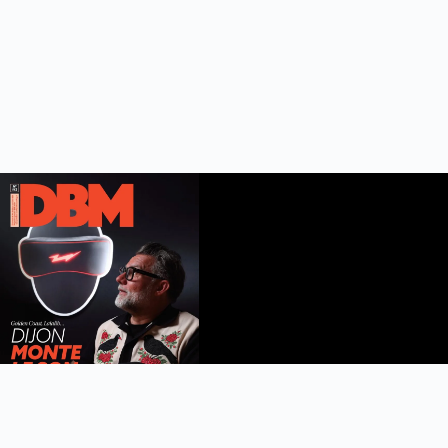
DBM n°112
été 2026
Feuilleter le magazine