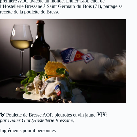
première AOC avicole au monde. Didier Giot, chef de
l’Hostellerie Bressane à Saint-Germain-du-Bois (71), partage sa
recette de la poulette de Bresse.
🐓 Poulette de Bresse AOP, pleurotes et vin jaune 🇫🇷
par Didier Giot (Hostellerie Bressane)
Ingrédients pour 4 personnes