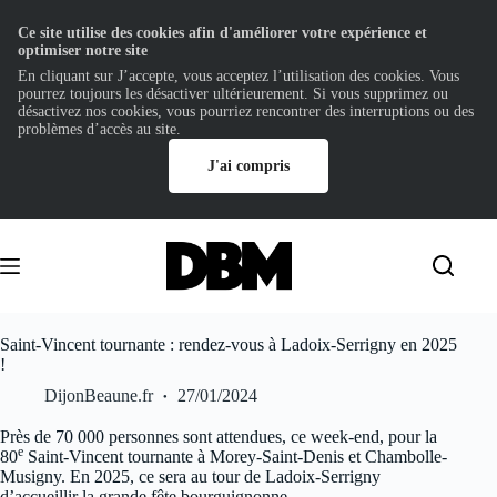
Ce site utilise des cookies afin d'améliorer votre expérience et
optimiser notre site
En cliquant sur J’accepte, vous acceptez l’utilisation des cookies. Vous
pourrez toujours les désactiver ultérieurement. Si vous supprimez ou
désactivez nos cookies, vous pourriez rencontrer des interruptions ou des
problèmes d’accès au site.
J'ai compris
Passer
au
contenu
Saint-Vincent tournante : rendez-vous à Ladoix-Serrigny en 2025
!
DijonBeaune.fr
27/01/2024
Près de 70 000 personnes sont attendues, ce week-end, pour la
e
80
Saint-Vincent tournante à Morey-Saint-Denis et Chambolle-
Musigny. En 2025, ce sera au tour de Ladoix-Serrigny
d’accueillir la grande fête bourguignonne.