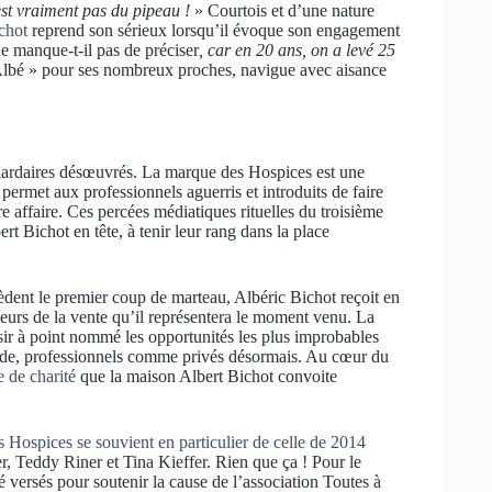
est vraiment pas du pipeau !
» Courtois et d’une nature
chot
reprend son sérieux lorsqu’il évoque son engagement
e manque-t-il pas de préciser
, car en 20 ans, on a levé 25
 Albé » pour ses nombreux proches, navigue avec aisance
liardaires désœuvrés. La marque des Hospices est une
 permet aux professionnels aguerris et introduits de faire
 affaire. Ces percées médiatiques rituelles du troisième
t Bichot en tête, à tenir leur rang dans la place
èdent le premier coup de marteau, Albéric Bichot reçoit en
teurs de la vente qu’il représentera le moment venu. La
sir à point nommé les opportunités les plus improbables
ade, professionnels comme privés désormais. Au cœur du
e de charité
que la maison Albert Bichot convoite
s Hospices se souvient en particulier de celle de 2014
, Teddy Riner et Tina Kieffer. Rien que ça ! Pour le
 versés pour soutenir la cause de l’association Toutes à