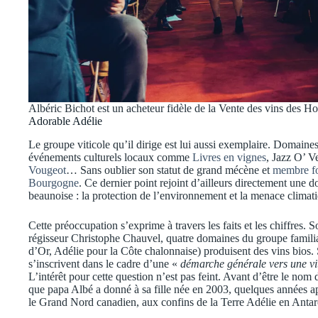
Albéric Bichot est un acheteur fidèle de la Vente des vins des
Adorable Adélie
Le groupe viticole qu’il dirige est lui aussi exemplaire. Domain
événements culturels locaux comme
Livres en vignes
, Jazz O’ V
Vougeot
… Sans oublier son statut de grand mécène et
membre fo
Bourgogne
. Ce dernier point rejoint d’ailleurs directement une
beaunoise : la protection de l’environnement et la menace climat
Cette préoccupation s’exprime à travers les faits et les chiffres.
régisseur Christophe Chauvel, quatre domaines du groupe familial
d’Or, Adélie pour la Côte chalonnaise) produisent des vins bios. 
s’inscrivent dans le cadre d’une «
démarche générale vers une vit
L’intérêt pour cette question n’est pas feint. Avant d’être le nom
que papa Albé a donné à sa fille née en 2003, quelques années a
le Grand Nord canadien, aux confins de la Terre Adélie en Antar