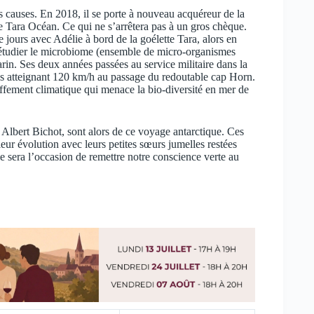
s causes. En 2018, il se porte à nouveau acquéreur de la
de Tara Océan. Ce qui ne s’arrêtera pas à un gros chèque.
ours avec Adélie à bord de la goélette Tara, alors en
r étudier le microbiome (ensemble de micro-organismes
in. Ses deux années passées au service militaire dans la
ntes atteignant 120 km/h au passage du redoutable cap Horn.
uffement climatique qui menace la bio-diversité en mer de
bert Bichot, sont alors de ce voyage antarctique. Ces
eur évolution avec leurs petites sœurs jumelles restées
le sera l’occasion de remettre notre conscience verte au