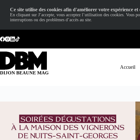
Ce site utilise des cookies afin d'améliorer votre expérience et 
En cliquant sur J’accepte, vous acceptez l’utilisation des cookies. Vous p
interruptions ou des problèmes d’accès au site.
Passer
au
contenu
Accueil
DIJON BEAUNE MAG