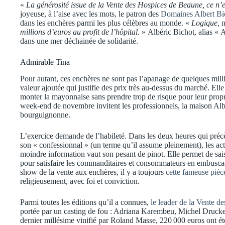
«
La générosité issue de la Vente des Hospices de Beaune, ce n’
joyeuse, à l’aise avec les mots, le patron des
Domaines Albert Bi
dans les enchères parmi les plus célèbres au monde. «
Logique,
n
millions d’euros au profit de l’hôpital.
» Albéric Bichot, alias «
dans une mer déchainée de solidarité.
Admirable Tina
Pour autant, ces enchères ne sont pas l’apanage de quelques mil
valeur ajoutée qui justifie des prix très au-dessus du marché. Elle
monter la mayonnaise sans prendre trop de risque pour leur propre
week-end de novembre invitent les professionnels, la maison Alber
bourguignonne.
L’exercice demande de l’habileté. Dans les deux heures qui préc
son « confessionnal » (un terme qu’il assume pleinement), les ac
moindre information vaut son pesant de pinot. Elle permet de sai
pour satisfaire les commanditaires et consommateurs en embusc
show de la vente aux enchères, il y a toujours
cette fameuse pièc
religieusement, avec foi et conviction.
Parmi toutes les éditions qu’il a connues,
le leader de la Vente de
portée par un casting de fou : Adriana Karembeu, Michel Drucker
dernier millésime vinifié par Roland Masse, 220 000 euros ont été