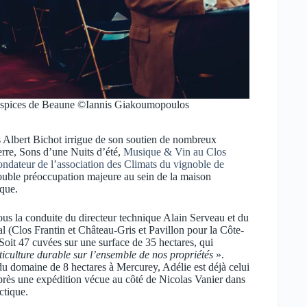
 Hospices de Beaune ©Iannis Giakoumopoulos
es Albert Bichot irrigue de son soutien de nombreux
erre, Sons d’une Nuits d’été,
Musique & Vin au Clos
ndateur de l’association des Climats du vignoble de
 double préoccupation majeure au sein de la maison
ique.
 Sous la conduite du directeur technique Alain Serveau et du
 (Clos Frantin et Château-Gris et Pavillon pour la Côte-
Soit 47 cuvées sur une surface de 35 hectares, qui
iculture durable sur l’ensemble de nos propriétés
».
 du domaine de 8 hectares à Mercurey, Adélie est déjà celui
près une expédition vécue au côté de Nicolas Vanier dans
ctique.