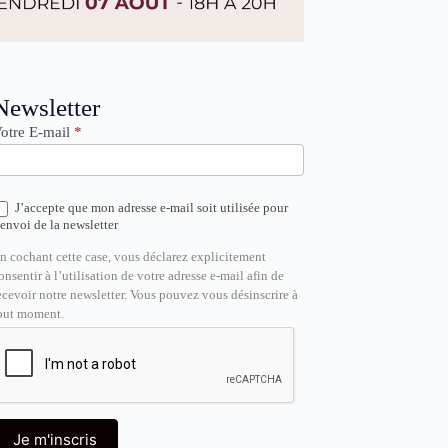
ewsletter
Newsletter
otre E-mail
*
J’accepte que mon adresse e-mail soit utilisée pour
’envoi de la newsletter
n cochant cette case, vous déclarez explicitement
onsentir à l’utilisation de votre adresse e-mail afin de
ecevoir notre newsletter. Vous pouvez vous désinscrire à
out moment.
Je m'inscris