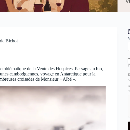
N
V
ric Bichot
l
n emblématique de la Vente des Hospices. Passage au bio,
 jeunes cambodgiennes, voyage en Antarctique pour la
E
nombreuses croisades de Monsieur « Albé ».
c
r
t