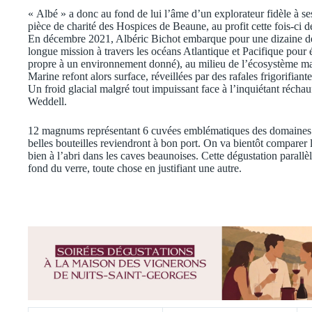
« Albé » a donc au fond de lui l’âme d’un explorateur fidèle à se
pièce de charité des Hospices de Beaune, au profit cette fois-ci 
En décembre 2021, Albéric Bichot embarque pour une dizaine de j
longue mission à travers les océans Atlantique et Pacifique pou
propre à un environnement donné), au milieu de l’écosystème mar
Marine refont alors surface, réveillées par des rafales frigorifia
Un froid glacial malgré tout impuissant face à l’inquiétant récha
Weddell.
12 magnums représentant 6 cuvées emblématiques des domaines Al
belles bouteilles reviendront à bon port. On va bientôt comparer l
bien à l’abri dans les caves beaunoises. Cette dégustation parallè
fond du verre, toute chose en justifiant une autre.