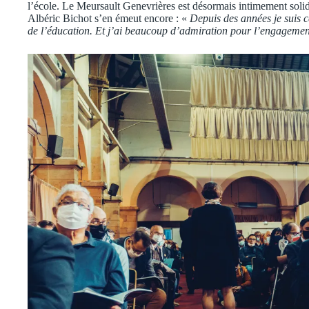
l’école. Le Meursault Genevrières est désormais intimement soli
Albéric Bichot s’en émeut encore : «
Depuis des années je suis c
de l’éducation. Et j’ai beaucoup d’admiration pour l’engagement 