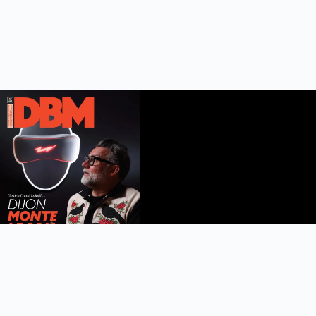
DBM n°112
été 2026
Feuilleter le magazine