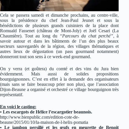
Cela se passera samedi et dimanche prochains, au centre-ville,
sous la présidence du chef Jean-Paul Jeunet et sous la
bénédictions de plusieurs grands cuisiniers de la place dont
Romuald Fassenet (château de Mont-Joly) et Joël Cesari (La
Chaumière). Tout au long du
“Parcours du chat perché”
, à
savoir autour et dans les bâtiments de l’un des plus beaux
secteurs sauvegardés de la région, des villages thématiques et
autres lieux de dégustation (un pass gourmand notamment)
donneront tout son sens à ce week-end gourmand.
On y verra (et goûtera) du comté et des vins du Jura bien
évidemment. Mais aussi de solides propositions
bourguignonnes. C’est en effet à la demande des organisateurs
(mais sans se faire beaucoup prier non plus), que l’association
Dijon-Beaune a organisé et orchestré ce village bourguignon très
représentatif.
En voici le casting:
• Les escargots de Hélice l’escargotier beaunois.
http://www.bienpublic.com/edition-cote-de-
beaune/2015/01/10/la-maison-de-l-helix-pomatia
• Le jambon persillé et les œufs en meurette de Benoit