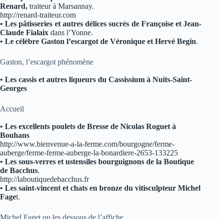
Renard,
traiteur à Marsannay.
http://renard-traiteur.com
• Les pâtisseries et autres délices sucrés de Françoise et Jean-
Claude Fialaix
dans l’Yonne.
• Le célèbre Gaston l’escargot de Véronique et Hervé Begin
.
Gaston, l’escargot phénomène
• Les cassis et autres liqueurs du Cassissium à Nuits-Saint-
Georges
Accueil
• Les excellents poulets de Bresse de Nicolas Roguet à
Bouhans
http://www.bienvenue-a-la-ferme.com/bourgogne/ferme-
auberge/ferme-ferme-auberge-la-bonardiere-2653-133225
• Les sous-verres et ustensiles bourguignons de la Boutique
de Bacchus
.
http://laboutiquedebacchus.fr
• Les saint-vincent et chats en bronze du vitisculpteur Michel
Fage
t.
Michel Faget ou les dessous de l’affiche