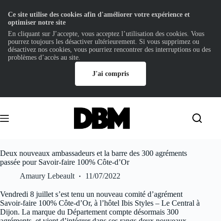
Ce site utilise des cookies afin d'améliorer votre expérience et
optimiser notre site
En cliquant sur J’accepte, vous acceptez l’utilisation des cookies. Vous
pourrez toujours les désactiver ultérieurement. Si vous supprimez ou
désactivez nos cookies, vous pourriez rencontrer des interruptions ou des
problèmes d’accès au site.
J'ai compris
Passer
au
contenu
Deux nouveaux ambassadeurs et la barre des 300 agréments
passée pour Savoir-faire 100% Côte-d’Or
Amaury Lebeault
11/07/2022
Vendredi 8 juillet s’est tenu un nouveau comité d’agrément
Savoir-faire 100% Côte-d’Or, à l’hôtel Ibis Styles – Le Central à
Dijon. La marque du Département compte désormais 300
agréments, et vient d’intégrer dans ses rangs deux nouveaux