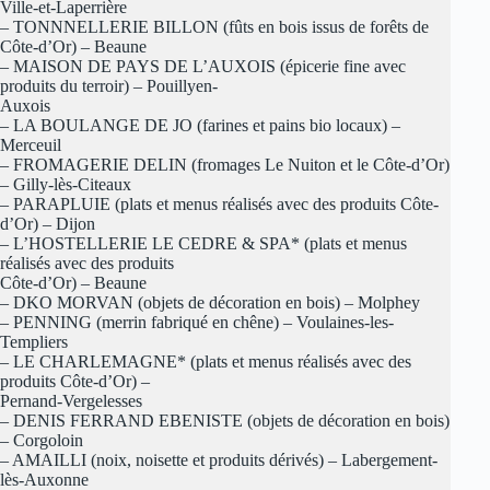
Ville-et-Laperrière
– TONNNELLERIE BILLON (fûts en bois issus de forêts de
Côte-d’Or) – Beaune
– MAISON DE PAYS DE L’AUXOIS (épicerie fine avec
produits du terroir) – Pouillyen-
Auxois
– LA BOULANGE DE JO (farines et pains bio locaux) –
Merceuil
– FROMAGERIE DELIN (fromages Le Nuiton et le Côte-d’Or)
– Gilly-lès-Citeaux
– PARAPLUIE (plats et menus réalisés avec des produits Côte-
d’Or) – Dijon
– L’HOSTELLERIE LE CEDRE & SPA* (plats et menus
réalisés avec des produits
Côte-d’Or) – Beaune
– DKO MORVAN (objets de décoration en bois) – Molphey
– PENNING (merrin fabriqué en chêne) – Voulaines-les-
Templiers
– LE CHARLEMAGNE* (plats et menus réalisés avec des
produits Côte-d’Or) –
Pernand-Vergelesses
– DENIS FERRAND EBENISTE (objets de décoration en bois)
– Corgoloin
– AMAILLI (noix, noisette et produits dérivés) – Labergement-
lès-Auxonne