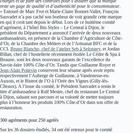
charges et de faire des contrôles pour s’assurer que la marque
reste un gage de qualité et d’authenticité pour le consommateur
.
» Entouré de Marc Frot et Marie-Claire Bonnet-Vallet, François
Sauvadet n’a pas caché son bonheur de voir grandir cette marque
en qui il croit tant depuis le début. Lors de ce huitième comité
d’agrément, à l’hôtel Ibis Styles – Le Central à Dijon, le
président du Département a annoncé l’arrivée de deux nouveaux
ambassadeurs, en présence de la Chambre d’Agriculture de Côte-
d’Or, de la Chambre des Métiers et de l’Artisanat BFC et de la
CCI.
Bruno Blancho, chef de l’atelier Seb à Selongey
, et Jordan
Billan, chef de l’hostellerie récemment étoilée Le Cèdre & Spa à
Beaune, sont les deux nouveaux garants de l’excellence du
Savoir-faire 100% Côte-d’Or. Tandis que Guillaume Royer et
Jean-Alain Poitevin
conservent leur sésame après avoir repris
respectivement l’Auberge de Guillaume, à Vandenesse-en-
Auxois, et le Bistrot de l’O à l’Orée des Vignes (Gilly-lès-
Cîteaux). A l’issue du comité, le Président Sauvadet a remis le
titre d’ambassadeur à Ralf Mestre, chef du restaurant Le Central
à Dijon, saluant son parcours et sa volonté de mettre toujours
plus à l’honneur les produits 100% Côte-d’Or dans son offre de
restauration.
300 agréments pour 250 agréés
Sur les 36 dossiers étudiés, 34 ont été retenus pour le comité