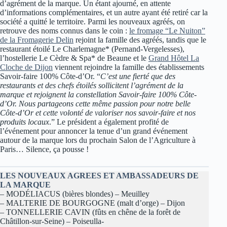
d’agrément de la marque. Un étant ajourné, en attente
d’informations complémentaires, et un autre ayant été retiré car la
société a quitté le territoire. Parmi les nouveaux agréés, on
retrouve des noms connus dans le coin :
le fromage “Le Nuiton”
de la Fromagerie Delin
rejoint la famille des agréés, tandis que le
restaurant étoilé Le Charlemagne* (Pernand-Vergelesses),
l’hostellerie Le Cèdre & Spa* de Beaune et le
Grand Hôtel La
Cloche de Dijon
viennent rejoindre la famille des établissements
Savoir-faire 100% Côte-d’Or. “
C’est une fierté que des
restaurants et des chefs étoilés sollicitent l’agrément de la
marque et rejoignent la constellation Savoir-faire 100% Côte-
d’Or. Nous partageons cette même passion pour notre belle
Côte-d’Or et cette volonté de valoriser nos savoir-faire et nos
produits locaux
.” Le président a également profité de
l’événement pour annoncer la tenue d’un grand événement
autour de la marque lors du prochain Salon de l’Agriculture à
Paris… Silence, ça pousse !
LES NOUVEAUX AGREES ET AMBASSADEURS DE
LA MARQUE
– MODÉLIACUS (bières blondes) – Meuilley
– MALTERIE DE BOURGOGNE (malt d’orge) – Dijon
– TONNELLERIE CAVIN (fûts en chêne de la forêt de
Châtillon-sur-Seine) – Poiseulla-