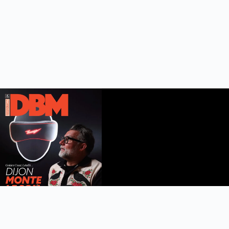
DBM n°112
été 2026
Feuilleter le magazine