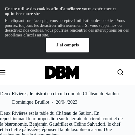
Ce site utilise des cookies afin d'améliorer votre expérience et
optimiser notre site
En cliquant sur J’accepte, vous acceptez l’utilisation des cookies. Vous
pourrez toujours les désactiver ultérieurement. Si vous supprimez ou
désactivez nos cookies, vous pourriez rencontrer des interruptions ou des
problèmes d’accès au site.
J'ai compris
Passer
au
contenu
Deux Rivières, le bistrot en circuit court du Château de Saulon
Dominique Bruillot
20/04/2023
Deux Rivières est la table du Château de Saulon. En
repositionnant leur proposition sur le terrain du circuit court et de
la bistronomie, Benjamin Gaudrillet et Céline Salvadori, le chef
et la cheffe pâtissière, épousent la philosophie maison. Une
destination locale à part entière.