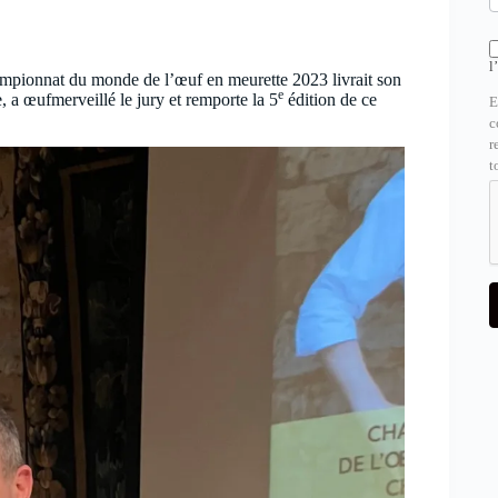
l
mpionnat du monde de l’œuf en meurette 2023 livrait son
e
, a œufmerveillé le jury et remporte la 5
édition de ce
E
c
r
t