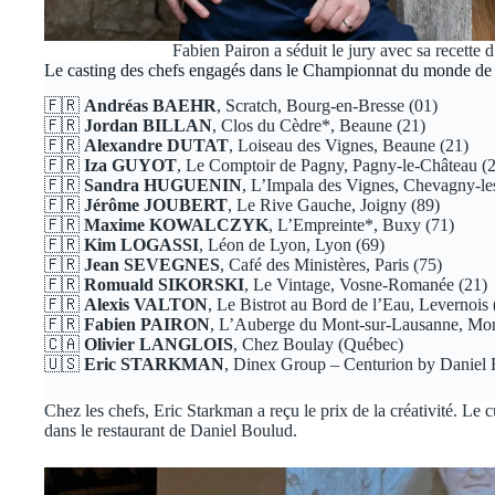
Fabien Pairon a séduit le jury avec sa recett
Le casting des chefs engagés dans le Championnat du monde de 
🇫🇷
Andréas BAEHR
, Scratch, Bourg-en-Bresse (01)
🇫🇷
Jordan BILLAN
, Clos du Cèdre*, Beaune (21)
🇫🇷
Alexandre DUTAT
, Loiseau des Vignes, Beaune (21)
🇫🇷
Iza GUYOT
, Le Comptoir de Pagny, Pagny-le-Château (
🇫🇷
Sandra HUGUENIN
, L’Impala des Vignes, Chevagny-le
🇫🇷
Jérôme JOUBERT
, Le Rive Gauche, Joigny (89)
🇫🇷
Maxime KOWALCZYK
, L’Empreinte*, Buxy (71)
🇫🇷
Kim LOGASSI
, Léon de Lyon, Lyon (69)
🇫🇷
Jean SEVEGNES
, Café des Ministères, Paris (75)
🇫🇷
Romuald SIKORSKI
, Le Vintage, Vosne-Romanée (21)
🇫🇷
Alexis VALTON
, Le Bistrot au Bord de l’Eau, Levernois 
🇫🇷
Fabien PAIRON
, L’Auberge du Mont-sur-Lausanne, Mon
🇨🇦
Olivier LANGLOIS
, Chez Boulay (Québec)
🇺🇸
Eric STARKMAN
, Dinex Group – Centurion by Daniel
Chez les chefs, Eric Starkman a reçu le prix de la créativité. Le 
dans le restaurant de Daniel Boulud.