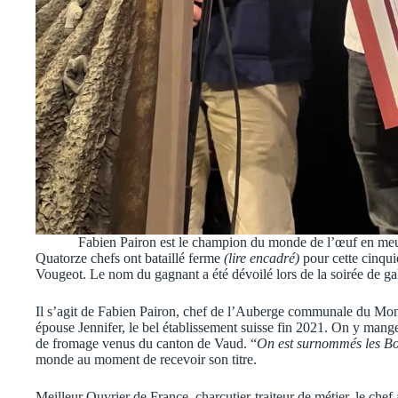
Fabien Pairon est le champion du monde de l’œuf en me
Quatorze chefs ont bataillé ferme
(lire encadré)
pour cette cinqui
Vougeot. Le nom du gagnant a été dévoilé lors de la soirée de g
Il s’agit de Fabien Pairon, chef de l’Auberge communale du Mo
épouse Jennifer, le bel établissement suisse fin 2021. On y mange
de fromage venus du canton de Vaud. “
On est surnommés les Bo
monde au moment de recevoir son titre.
Meilleur Ouvrier de France, charcutier-traiteur de métier, le chef 