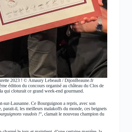
urette 2023 ! © Amaury Lebeault / DijonBeaune.fr
ème édition du concours organisé au château du Clos de
ala qui cloturait ce grand week-end gourmand.
nt-sur-Lausanne. Ce Bourguignon a repris, avec son
, parait-il, les meilleurs malakoffs du monde, ces beignets
urguignons vaudois !
“, clamait le nouveau champion du
a charmé le jury et maintient, d’une certaine manière, la