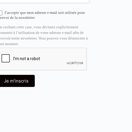
J’accepte que mon adresse e-mail soit utilisée pour
’envoi de la newsletter
n cochant cette case, vous déclarez explicitement
onsentir à l’utilisation de votre adresse e-mail afin de
ecevoir notre newsletter. Vous pouvez vous désinscrire à
out moment.
Je m'inscris