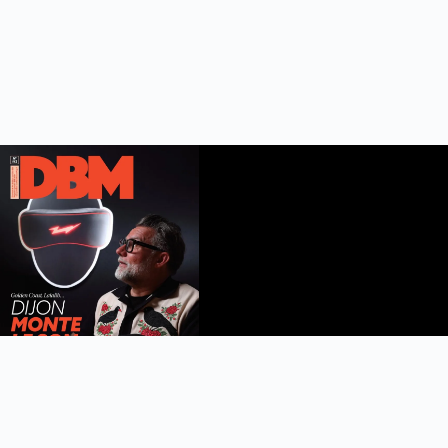
DBM n°112
été 2026
Feuilleter le magazine