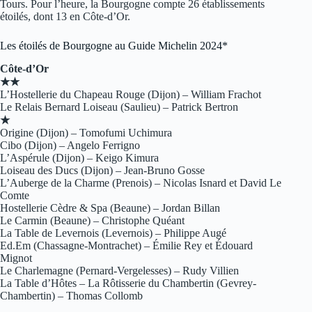
Tours. Pour l’heure, la Bourgogne compte 26 établissements
étoilés, dont 13 en Côte-d’Or.
Les étoilés de Bourgogne au Guide Michelin 2024*
Côte-d’Or
★★
L’Hostellerie du Chapeau Rouge (Dijon) – William Frachot
Le Relais Bernard Loiseau (Saulieu) – Patrick Bertron
★
Origine (Dijon) – Tomofumi Uchimura
Cibo (Dijon) – Angelo Ferrigno
L’Aspérule (Dijon) – Keigo Kimura
Loiseau des Ducs (Dijon) – Jean-Bruno Gosse
L’Auberge de la Charme (Prenois) – Nicolas Isnard et David Le
Comte
Hostellerie Cèdre & Spa (Beaune) – Jordan Billan
Le Carmin (Beaune) – Christophe Quéant
La Table de Levernois (Levernois) – Philippe Augé
Ed.Em (Chassagne-Montrachet) – Émilie Rey et Édouard
Mignot
Le Charlemagne (Pernard-Vergelesses) – Rudy Villien
La Table d’Hôtes – La Rôtisserie du Chambertin (Gevrey-
Chambertin) – Thomas Collomb