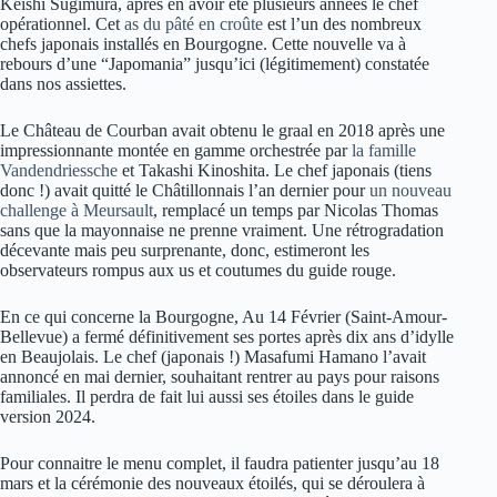
Keishi Sugimura, après en avoir été plusieurs années le chef
opérationnel. Cet
as du pâté en croûte
est l’un des nombreux
chefs japonais installés en Bourgogne. Cette nouvelle va à
rebours d’une “Japomania” jusqu’ici (légitimement) constatée
dans nos assiettes.
Le Château de Courban avait obtenu le graal en 2018 après une
impressionnante montée en gamme orchestrée par
la famille
Vandendriessche
et Takashi Kinoshita. Le chef japonais (tiens
donc !) avait quitté le Châtillonnais l’an dernier pour
un nouveau
challenge à Meursault
, remplacé un temps par Nicolas Thomas
sans que la mayonnaise ne prenne vraiment. Une rétrogradation
décevante mais peu surprenante, donc, estimeront les
observateurs rompus aux us et coutumes du guide rouge.
En ce qui concerne la Bourgogne, Au 14 Février (Saint-Amour-
Bellevue) a fermé définitivement ses portes après dix ans d’idylle
en Beaujolais. Le chef (japonais !) Masafumi Hamano l’avait
annoncé en mai dernier, souhaitant rentrer au pays pour raisons
familiales. Il perdra de fait lui aussi ses étoiles dans le guide
version 2024.
Pour connaitre le menu complet, il faudra patienter jusqu’au 18
mars et la cérémonie des nouveaux étoilés, qui se déroulera à