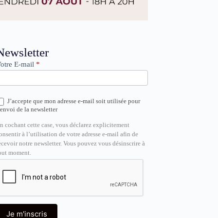
ewsletter
Newsletter
otre E-mail
*
J’accepte que mon adresse e-mail soit utilisée pour
’envoi de la newsletter
n cochant cette case, vous déclarez explicitement
onsentir à l’utilisation de votre adresse e-mail afin de
ecevoir notre newsletter. Vous pouvez vous désinscrire à
out moment.
Je m'inscris