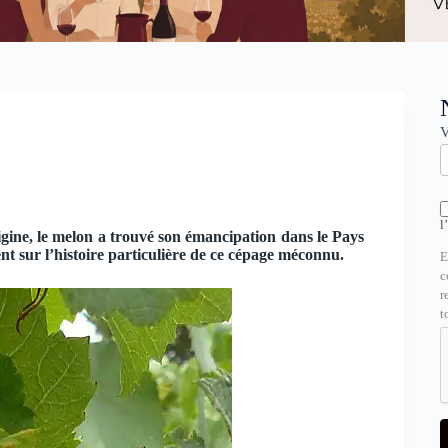
N
V
l
gine, le melon a trouvé son émancipation dans le Pays
nt sur l’histoire particulière de ce cépage méconnu.
E
c
r
t