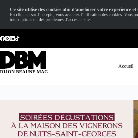
Ce site utilise des cookies afin d'améliorer votre expérience et 
En cliquant sur J’accepte, vous acceptez l’utilisation des cookies. Vous p
interruptions ou des problèmes d’accès au site.
Passer
au
contenu
Accueil
DIJON BEAUNE MAG