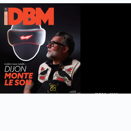
DBM n°112
été 2026
Feuilleter le maga