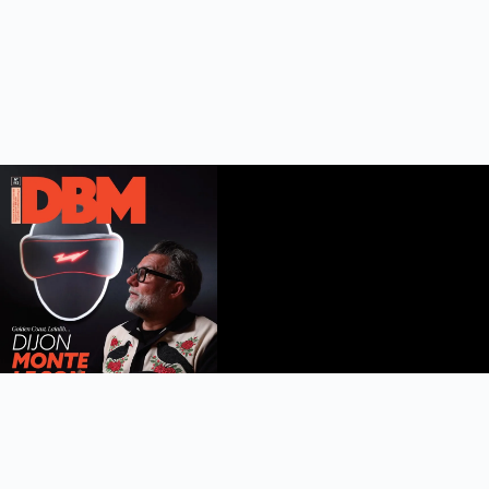
DBM n°112
été 2026
Feuilleter le magazine