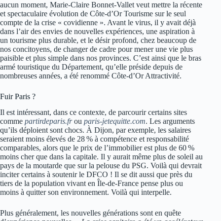
aucun moment, Marie-Claire Bonnet-Vallet veut mettre la récente
et spectaculaire évolution de Côte-d’Or Tourisme sur le seul
compte de la crise « covidienne ». Avant le virus, il y avait déjà
dans l’air des envies de nouvelles expériences, une aspiration à
un tourisme plus durable, et le désir profond, chez beaucoup de
nos concitoyens, de changer de cadre pour mener une vie plus
paisible et plus simple dans nos provinces. C’est ainsi que le bras
armé touristique du Département, qu’elle préside depuis de
nombreuses années, a été renommé Côte-d’Or Attractivité.
Fuir Paris ?
Il est intéressant, dans ce contexte, de parcourir certains sites
comme
partirdeparis.fr
ou
paris-jetequitte.com
. Les arguments
qu’ils déploient sont chocs. À Dijon, par exemple, les salaires
seraient moins élevés de 28 % à compétence et responsabilité
comparables, alors que le prix de l’immobilier est plus de 60 %
moins cher que dans la capitale. Il y aurait même plus de soleil au
pays de la moutarde que sur la pelouse du PSG. Voilà qui devrait
inciter certains à soutenir le DFCO ! Il se dit aussi que près du
tiers de la population vivant en Île-de-France pense plus ou
moins à quitter son environnement. Voilà qui interpelle.
Plus généralement, les nouvelles générations sont en quête