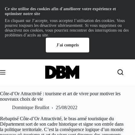
Ce site utilise des cookies afin d'améliorer votre expérience et
optimiser notre site
En cliquant sur J’accepte, vous acceptez l’utilisation des cookies. Vous
pourrez toujours les désactiver ultérieurement. Si vous supprimez ou
désactivez nos cookies, vous pourriez rencontrer des interruptions ou des
problèmes d’accès au site.
J'ai compris
Passer
au
contenu
Côte-d’Or Attractivité : tourisme et art de vivre pour motiver les
nouveaux choix de vie
Dominique Bruillot
25/08/2022
Rebaptisé Côte-d’Or Attractivité, le bras armé touristique du
Département sort de son cadre historique et signe son entrée dans
la politique territoriale. C’est la conséquence logique d’un monde
nouveau où tourisme et art de vivre sont devenus des arguments