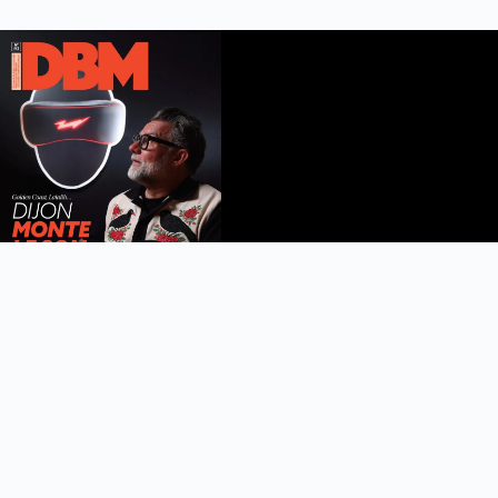
DBM n°112
été 2026
Feuilleter le magazine
Copyright © 2022 DijonBeaune.fr