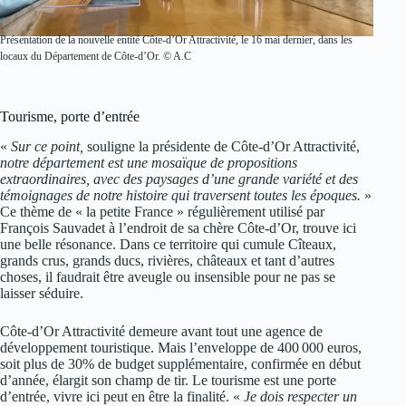
Présentation de la nouvelle entité Côte-d’Or Attractivité, le 16 mai dernier, dans les
locaux du Département de Côte-d’Or. © A.C
Tourisme, porte d’entrée
«
Sur ce point,
souligne la présidente de Côte-d’Or Attractivité,
notre département est une mosaïque de propositions
extraordinaires, avec des paysages d’une grande variété et des
témoignages de notre histoire qui traversent toutes les époques.
»
Ce thème de « la petite France » régulièrement utilisé par
François Sauvadet à l’endroit de sa chère Côte-d’Or, trouve ici
une belle résonance. Dans ce territoire qui cumule Cîteaux,
grands crus, grands ducs, rivières, châteaux et tant d’autres
choses, il faudrait être aveugle ou insensible pour ne pas se
laisser séduire.
Côte-d’Or Attractivité demeure avant tout une agence de
développement touristique. Mais l’enveloppe de 400 000 euros,
soit plus de 30% de budget supplémentaire, confirmée en début
d’année, élargit son champ de tir. Le tourisme est une porte
d’entrée, vivre ici peut en être la finalité. «
Je dois respecter un