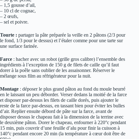
– 1,5 gousse d’ail,
– 10 cl de cognac,
– 2 œufs,
– sel et poivre.
Tourte :
partager la pâte préparée la veille en 2 pâtons (2/3 pour
le fond, 1/3 pour le dessus) et l’étaler comme pour une tarte sur
une surface farinée.
Farce
: hacher avec un robot (grille gros calibre) l’ensemble des
ingrédients à l’exception de 150 g de filets de caille qu’il faut
dorer à la poêle sans oublier de les assaisonner. Réserver le
mélange sous film au réfrigérateur pour la nuit.
Montage
: déposer le plus grand pâton au fond du moule beurré
en le laissant un peu déborder. Verser dedans la moitié de la farce
et disposer par-dessus les filets de caille dorés, puis ajouter le
reste de la farce par-dessus, en tassant bien pour éviter les bulles
d’air. Replier ensuite débord de pâte sur la farce, avant de
disposer dessus le chapeau fait à la dimension de la terrine avec
le deuxième pâton. Dorer le chapeau, enfourner à 220°c pendant
15 min, puis couvrir d’une feuille d’alu pour finir la cuisson à
140°c pendant encore 20 min (la température à cœur doit être de