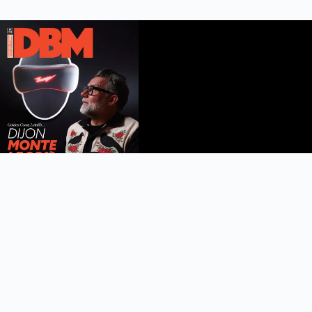
DBM n°112
été 2026
Feuilleter le magazine
Copyright © 2022 DijonBeaune.fr