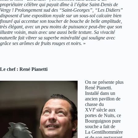
propriétaire célèbre qui payait dîme à l’église Saint-Denis de
Vergy ! Prolongement sud des “Saint-Georges”, “Les Didiers”
disposent d’une exposition royale sur un sous-sol calcaire bien
fissuré qui accentue son toucher de bouche de belle amplitude,
très élégant, avec un peu moins de puissance peut-être que son
illustre voisin, mais avec une aussi belle texture. Sa vivacité
naturelle fait vibrer sa superbe minéralité qui souligne avec
grâce ses arômes de fruits rouges et noirs.
»
Le chef : René Pianetti
On ne présente plus
René Pianetti.
Installé dans un
ancien pavillon de
chasse du
e
XVI
siècle aux
portes de Nuits, ce
Bourguignon pure
souche a fait de
La Gentilhommière
et de son restaurant