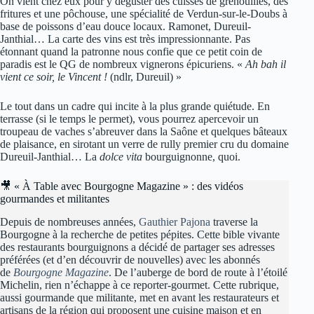
On vient chez eux pour y déguster des cuisses de grenouilles, des
fritures et une pôchouse, une spécialité de Verdun-sur-le-Doubs à
base de poissons d’eau douce locaux. Ramonet, Dureuil-
Janthial… La carte des vins est très impressionnante. Pas
étonnant quand la patronne nous confie que ce petit coin de
paradis est le QG de nombreux vignerons épicuriens. «
Ah bah il
vient ce soir, le Vincent !
(ndlr, Dureuil) »
Le tout dans un cadre qui incite à la plus grande quiétude. En
terrasse (si le temps le permet), vous pourrez apercevoir un
troupeau de vaches s’abreuver dans la Saône et quelques bâteaux
de plaisance, en sirotant un verre de rully premier cru du domaine
Dureuil-Janthial… La
dolce vita
bourguignonne, quoi.
🎥 « À Table avec Bourgogne Magazine » : des vidéos
gourmandes et militantes
Depuis de nombreuses années,
Gauthier Pajona
traverse la
Bourgogne à la recherche de petites pépites. Cette bible vivante
des restaurants bourguignons a décidé de partager ses adresses
préférées (et d’en découvrir de nouvelles) avec les abonnés
de
Bourgogne Magazine
. De l’auberge de bord de route à l’étoilé
Michelin, rien n’échappe à ce reporter-gourmet. Cette rubrique,
aussi gourmande que militante, met en avant les restaurateurs et
artisans de la région qui proposent une cuisine maison et en