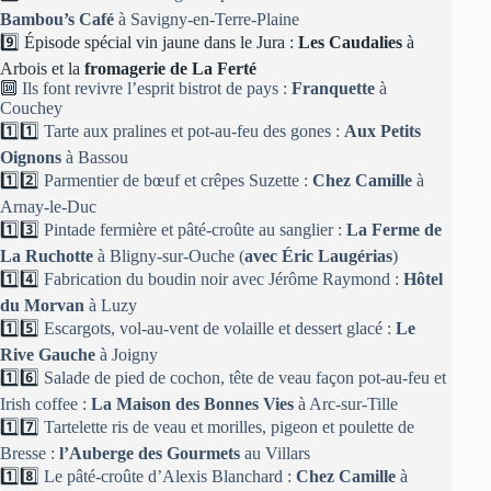
Bambou’s Café
à Savigny-en-Terre-Plaine
9️⃣ Épisode spécial vin jaune dans le Jura :
Les Caudalies
à
Arbois et la
fromagerie de La Ferté
🔟
Ils font revivre l’esprit bistrot de pays :
Franquette
à
Couchey
1️⃣1️⃣
Tarte aux pralines et pot-au-feu des gones :
Aux Petits
Oignons
à Bassou
1️⃣2️⃣
Parmentier de bœuf et crêpes Suzette :
Chez Camille
à
Arnay-le-Duc
1️⃣3️⃣
Pintade fermière et pâté-croûte au sanglier :
La Ferme de
La Ruchotte
à Bligny-sur-Ouche (
avec Éric Laugérias
)
1️⃣4️⃣
Fabrication du boudin noir avec Jérôme Raymond :
Hôtel
du Morvan
à Luzy
1️⃣5️⃣
Escargots, vol-au-vent de volaille et dessert glacé :
Le
Rive Gauche
à Joigny
1️⃣6️⃣
Salade de pied de cochon, tête de veau façon pot-au-feu et
Irish coffee :
La Maison des Bonnes Vies
à Arc-sur-Tille
1️⃣7️⃣
Tartelette ris de veau et morilles, pigeon et poulette de
Bresse :
l’Auberge des Gourmets
au Villars
1️⃣8️⃣
Le pâté-croûte d’Alexis Blanchard :
Chez Camille
à