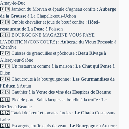
Arnay-le-Duc
1️⃣9️⃣
Jambon du Morvan et épaule d’agneau confite :
Auberge
de la Grousse
à La Chapelle-sous-Uchon
2️⃣0️⃣
Omble chevalier et joue de bœuf confite :
Hôtel-
restaurant de La Poste
à Poisson
2️⃣1️⃣
BOURGOGNE MAGAZINE VOUS PAYE
L’ADDITION (CONCOURS) :
Auberge du Vieux Pressoir
à
Chenôve
2️⃣2️⃣
Cuisses de grenouilles et pôchouse :
Beau Rivage
à
Allerey-sur-Saône
2️⃣3️⃣
Un restaurant comme à la maison :
Le Chat qui Pense
à
Dijon
2️⃣4️⃣
Choucroute à la bourguignonne :
Les Gourmandises de
l’Eduen
à Autun
2️⃣5️⃣
Gauthier à la
Vente des vins des Hospices de Beaune
2️⃣6️⃣
Pied de porc, Saint-Jacques et boudin à la truffe :
Le
Biz’tro
à Beaune
2️⃣7️⃣
Tataki de bœuf et tomates farcies :
Le Chat
à Cosne-sur-
Loire
2️⃣8️⃣
Escargots, truffe et ris de veau :
Le Bourgogne
à Auxerre