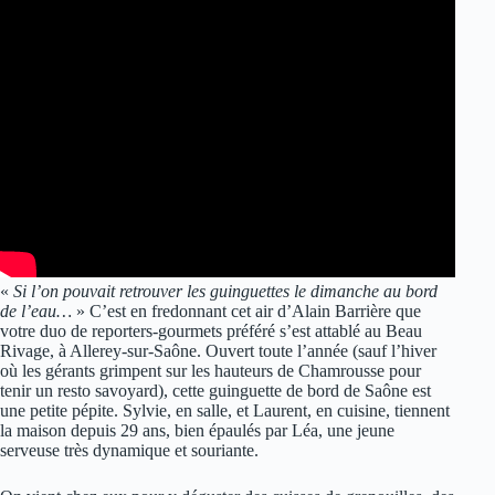
«
Si l’on pouvait retrouver les guinguettes le dimanche au bord
de l’eau…
» C’est en fredonnant cet air d’Alain Barrière que
votre duo de reporters-gourmets préféré s’est attablé au Beau
Rivage, à Allerey-sur-Saône. Ouvert toute l’année (sauf l’hiver
où les gérants grimpent sur les hauteurs de Chamrousse pour
tenir un resto savoyard), cette guinguette de bord de Saône est
une petite pépite. Sylvie, en salle, et Laurent, en cuisine, tiennent
la maison depuis 29 ans, bien épaulés par Léa, une jeune
serveuse très dynamique et souriante.