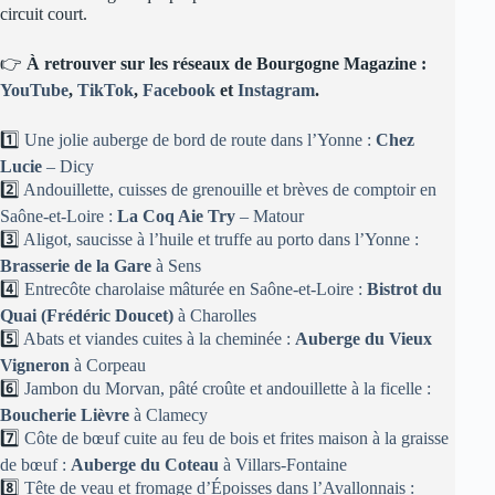
circuit court.
👉
À retrouver sur les réseaux de Bourgogne Magazine :
YouTube
,
TikTok
,
Facebook
et
Instagram
.
1️⃣
Une jolie auberge de bord de route dans l’Yonne :
Chez
Lucie
– Dicy
2️⃣
Andouillette, cuisses de grenouille et brèves de comptoir en
Saône-et-Loire :
La Coq Aie Try
– Matour
3️⃣
Aligot, saucisse à l’huile et truffe au porto dans l’Yonne :
Brasserie de la Gare
à Sens
4️⃣
Entrecôte charolaise mâturée en Saône-et-Loire :
Bistrot du
Quai (Frédéric Doucet)
à Charolles
5️⃣
Abats et viandes cuites à la cheminée :
Auberge du Vieux
Vigneron
à Corpeau
6️⃣
Jambon du Morvan, pâté croûte et andouillette à la ficelle :
Boucherie Lièvre
à Clamecy
7️⃣
Côte de bœuf cuite au feu de bois et frites maison à la graisse
de bœuf :
Auberge du Coteau
à Villars-Fontaine
8️⃣
Tête de veau et fromage d’Époisses dans l’Avallonnais :