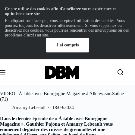
Ce site utilise des cookies afin d'améliorer votre expérience et
optimiser notre site
En cliquant sur J’accepte, vous acceptez l’utilisation des cookies. Vous
pourrez toujours les désactiver ultérieurement. Si vous supprimez ou
désactivez nos cookies, vous pourriez rencontrer des interruptions ou des
problèmes d’accès au site.
J'ai compris
Passer
au
contenu
VIDÉO | À table avec Bourgogne Magazine à Allerey-sur-Saône
(71)
Amaury Lebeault
18/09/2024
Dans le dernier épisode de « À table avec Bourgogne
Magazine », Gauthier Pajona et Amaury Lebeault vous
emmènent déguster des cuisses de grenouilles et une
pôchouse à Allerey-sur-Saône, au bord de l’eau.