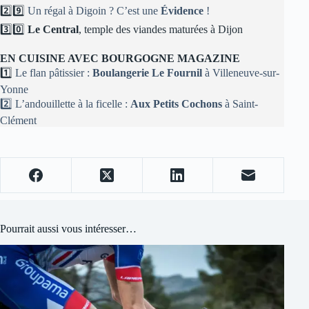
2️⃣9️⃣
Un régal à Digoin ? C’est une
Évidence
!
3️⃣0️⃣
Le Central
, temple des viandes maturées à Dijon
EN CUISINE AVEC BOURGOGNE MAGAZINE
1️⃣
Le flan pâtissier :
Boulangerie Le Fournil
à Villeneuve-sur-
Yonne
2️⃣
L’andouillette à la ficelle :
Aux Petits Cochons
à Saint-
Clément
Pourrait aussi vous intéresser…