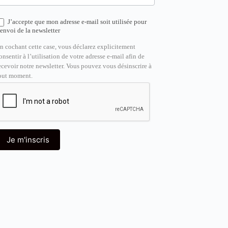
J’accepte que mon adresse e-mail soit utilisée pour
’envoi de la newsletter
n cochant cette case, vous déclarez explicitement
onsentir à l’utilisation de votre adresse e-mail afin de
ecevoir notre newsletter. Vous pouvez vous désinscrire à
out moment.
Je m'inscris