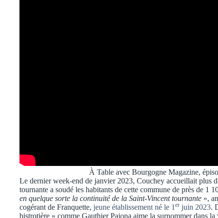
À Table avec Bourgogne Magazine, épisod
Le dernier week-end de janvier 2023, Couchey accueillait plus d
tournante a soudé les habitants de cette commune de près de 1 1
en quelque sorte la continuité de la Saint-Vincent tournante
», an
er
cogérant de Franquette,
jeune établissement né le 1
juin 2023
. 
bistrotière » comme Gauthier Pajona aime la surnommer dans la 