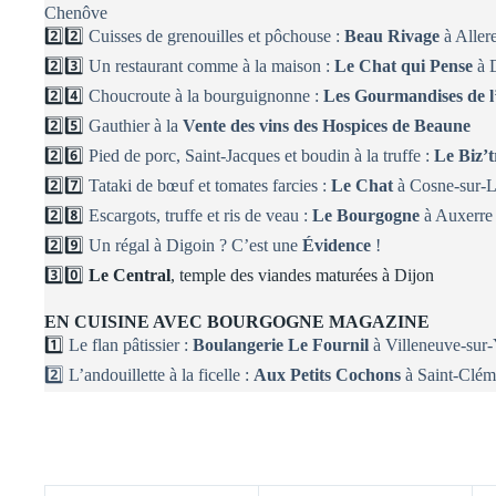
Chenôve
2️⃣2️⃣
Cuisses de grenouilles et pôchouse :
Beau Rivage
à Aller
2️⃣3️⃣
Un restaurant comme à la maison :
Le Chat qui Pense
à 
2️⃣4️⃣
Choucroute à la bourguignonne :
Les Gourmandises de 
2️⃣5️⃣
Gauthier à la
Vente des vins des Hospices de Beaune
2️⃣6️⃣
Pied de porc, Saint-Jacques et boudin à la truffe :
Le Biz’t
2️⃣7️⃣
Tataki de bœuf et tomates farcies :
Le Chat
à Cosne-sur-L
2️⃣8️⃣
Escargots, truffe et ris de veau :
Le Bourgogne
à Auxerre
2️⃣9️⃣
Un régal à Digoin ? C’est une
Évidence
!
3️⃣0️⃣
Le Central
, temple des viandes maturées à Dijon
EN CUISINE AVEC BOURGOGNE MAGAZINE
1️⃣
Le flan pâtissier :
Boulangerie Le Fournil
à Villeneuve-sur
2️⃣
L’andouillette à la ficelle :
Aux Petits Cochons
à Saint-Clém