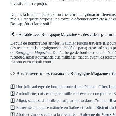
investis dans ce projet.
Depuis la fin d’année 2023, un chef cuisinier gibriaçois, Jérémie
midis, Franquette propose une formule déjeuner complète à 22 eur
Bon appétit et large soif !
🎥 « À Table avec Bourgogne Magazine » : des vidéos gourmande
Depuis de nombreuses années,
Gauthier Pajona
traverse la Bourg
des restaurants bourguignons a décidé de partager ses adresses p
de
Bourgogne Magazine
. De l’auberge de bord de route à l’étoi
rubrique, aussi gourmande que militante, met en avant les restaura
maison et en circuit court.
👉
À retrouver sur les réseaux de Bourgogne Magazine :
Yo
1️⃣
Une jolie auberge de bord de route dans l’Yonne :
Chez Luc
2️⃣
Andouillette, cuisses de grenouille et brèves de comptoir en 
3️⃣
Aligot, saucisse à l’huile et truffe au porto dans l’Yonne :
Bra
4️⃣
Entrecôte charolaise mâturée en Saône-et-Loire :
Bistrot du
5️⃣
Abats et viandes cuites à la cheminée :
Auberge du Vieux V