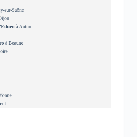
ey-sur-Saône
Dijon
l’Eduen
à Autun
ro
à Beaune
oire
-Yonne
ent