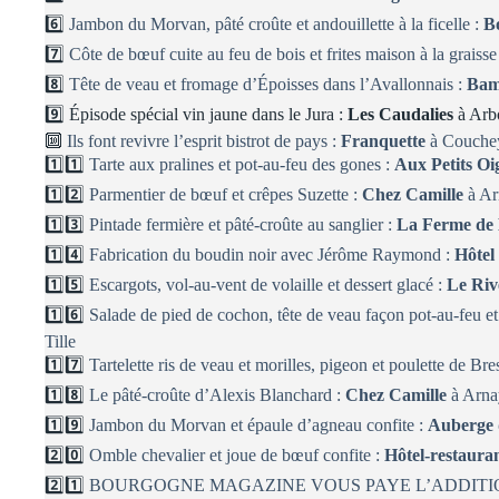
6️⃣
Jambon du Morvan, pâté croûte et andouillette à la ficelle :
B
7️⃣
Côte de bœuf cuite au feu de bois et frites maison à la graiss
8️⃣
Tête de veau et fromage d’Époisses dans l’Avallonnais :
Bam
9️⃣ Épisode spécial vin jaune dans le Jura :
Les Caudalies
à Arbo
🔟
Ils font revivre l’esprit bistrot de pays :
Franquette
à Couche
1️⃣1️⃣
Tarte aux pralines et pot-au-feu des gones :
Aux Petits Oi
1️⃣2️⃣
Parmentier de bœuf et crêpes Suzette :
Chez Camille
à Ar
1️⃣3️⃣
Pintade fermière et pâté-croûte au sanglier :
La Ferme de 
1️⃣4️⃣
Fabrication du boudin noir avec Jérôme Raymond :
Hôtel
1️⃣5️⃣
Escargots, vol-au-vent de volaille et dessert glacé :
Le Riv
1️⃣6️⃣
Salade de pied de cochon, tête de veau façon pot-au-feu et 
Tille
1️⃣7️⃣
Tartelette ris de veau et morilles, pigeon et poulette de Bre
1️⃣8️⃣
Le pâté-croûte d’Alexis Blanchard :
Chez Camille
à Arna
1️⃣9️⃣
Jambon du Morvan et épaule d’agneau confite :
Auberge 
2️⃣0️⃣
Omble chevalier et joue de bœuf confite :
Hôtel-restaura
2️⃣1️⃣
BOURGOGNE MAGAZINE VOUS PAYE L’ADDITIO