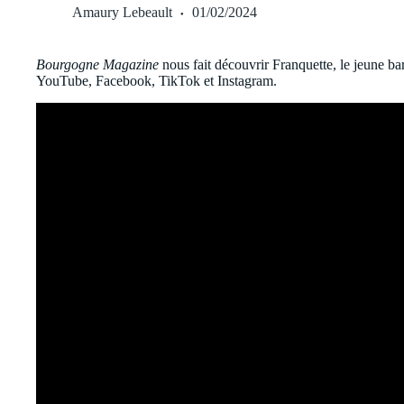
Amaury Lebeault
01/02/2024
Bourgogne Magazine
nous fait découvrir Franquette, le jeune ba
YouTube, Facebook, TikTok et Instagram.