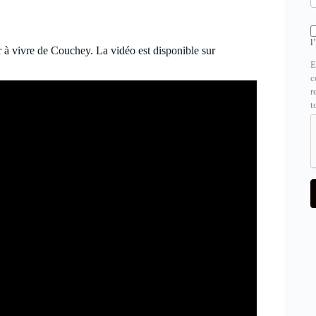
l
r à vivre de Couchey. La vidéo est disponible sur
E
c
r
t