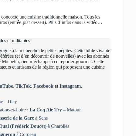
, concocte une cuisine traditionnelle maison. Tous les
os (entrée-plat-dessert). Plus d’infos dans la vidéo…
s et militantes
ogne à la recherche de petites pépites. Cette bible vivante
référées (et d’en découvrir de nouvelles) avec les abonnés
lé Michelin, rien n’échappe à ce reporter-gourmet. Cette
teurs et artisans de la région qui proposent une cuisine
uTube
,
TikTok
,
Facebook
et
Instagram
.
ie
– Dicy
Saône-et-Loire :
La Coq Aie Try
– Matour
sserie de la Gare
à Sens
 Quai (Frédéric Doucet)
à Charolles
igneron
à Corpeau