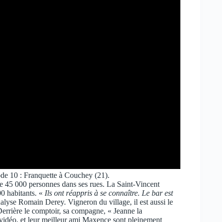
e 10 : Franquette à Couchey (21).
e 45 000 personnes dans ses rues. La Saint-Vincent
00 habitants. «
Ils ont réappris à se connaître. Le bar est
alyse Romain Derey. Vigneron du village, il est aussi le
Derrière le comptoir, sa compagne, « Jeanne la
vidéo, et leur meilleur ami Maxence sont pleinement