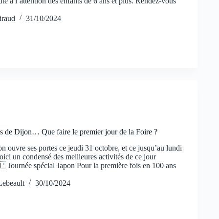
té à l’attention des enfants de 6 ans et plus. Rendez-vous
iraud
31/10/2024
s de Dijon… Que faire le premier jour de la Foire ?
n ouvre ses portes ce jeudi 31 octobre, et ce jusqu’au lundi
ici un condensé des meilleures activités de ce jour
🇵 Journée spécial Japon Pour la première fois en 100 ans
ebeault
30/10/2024