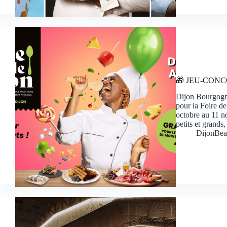
🎁 JEU-CONCOUR
Dijon Bourgogne
pour la Foire d
octobre au 11 no
petits et grand
DijonBea