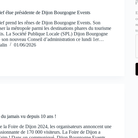
l
ef élue présidente de Dijon Bourgogne Events
E
c
ef prend les rênes de Dijon Bourgogne Events. Son
r
lser la métropole parmi les destinations phares du tourisme
t
çais. La Société Publique Locale (SPL) Dijon Bourgogne
lé son nouveau Conseil d’administration ce lundi 1er…
alin
01/06/2026
 du jamais vu depuis 10 ans !
 la Foire de Dijon 2024, les organisateurs annoncent une
ssionnante de 170 000 visiteurs. La Foire de Dijon a
t faim ! Dans un communiqué, Dijon Bourgogne Events