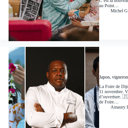
C’est la nouveau
au Point…
Michel G
Japon, vigneron
La Foire de Dijo
11 novembre. Vo
d’ouverture. 🇯
de Foire…
Amaury L