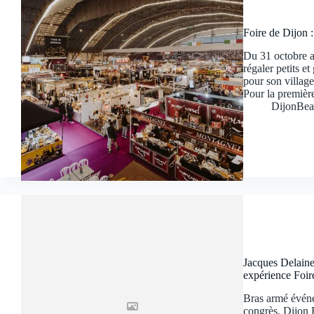
Foire de Dijon :
Du 31 octobre a
régaler petits e
pour son village
Pour la premièr
DijonBea
Jacques Delaine
expérience Foir
Bras armé événem
congrès, Dijon