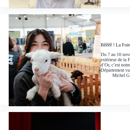
Bêêêê ! La Foir
Du 7 au 10 nove
extérieur de la
d’Or, c’est notr
Département valo
Michel G