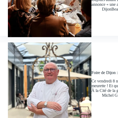
annonce « une 
DijonBea
Foire de Dijon 
Ce vendredi 8 n
meurette ! Et q
À la Cité de la
Michel G