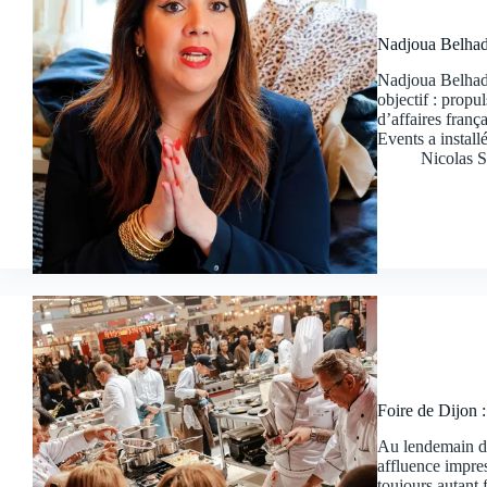
Nadjoua Belhad
Nadjoua Belhad
objectif : propu
d’affaires fran
Events a instal
Nicolas S
Foire de Dijon :
Au lendemain de
affluence impre
toujours autan