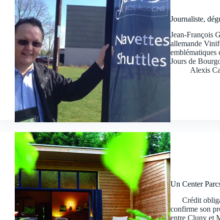
Journaliste, dég
Jean-François Gu
allemande Vinif
emblématiques d
Jours de Bourgo
Alexis Ca
Un Center Parcs
Crédit obligat
confirme son pr
entre Cluny et 