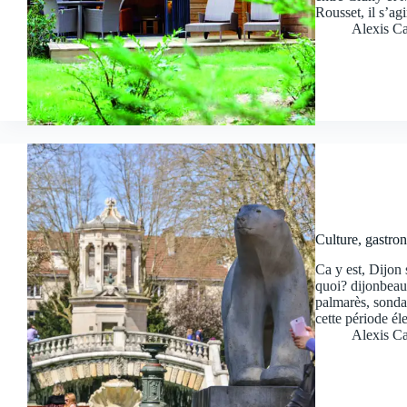
Rousset, il s’ag
Alexis Ca
Culture, gastron
Ca y est, Dijon 
quoi? dijonbeau
palmarès, sonda
cette période é
Alexis Ca