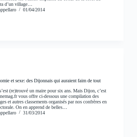
ira d’un village…
ppellaro
01/04/2014
omie et sexe: des Dijonnais qui auraient faim de tout
s’est (re)trouvé un maire pour six ans. Mais Dijon, c’est
nemag.fr vous offre ci-dessous une compilation des
ges et autres classements organisés par nos confrères en
lectorale. On en apprend de belles…
ppellaro
31/03/2014