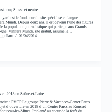
ustateur, Suisse et neutre
yard est le fondateur du site spécialisé en langue
era Mundi. Depuis deux ans, il est devenu l’une des figures
e la population journalistique qui participe aux Grands
gne. Vinifera Mundi, site gratuit, assume le…
ppellaro
01/04/2014
 en 2018 en Saône-et-Loire
oire : PVCP Le groupe Pierre & Vacances-Center Parcs
ojet d’ouverture en 2018 d’un Center Parcs au Rousset
Montceau-les-Mines. Implanté au coeur de la forêt du