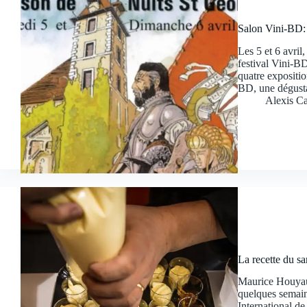
Salon Vini-BD: N
Les 5 et 6 avril
festival Vini-BD
quatre expositio
BD, une dégust
Alexis Ca
La recette du sa
Maurice Houyaux
quelques semaine
International de 