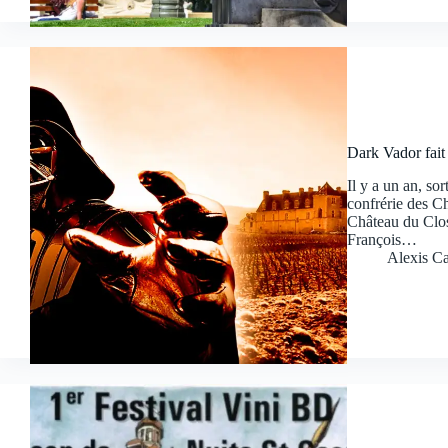
Dark Vador fait
Il y a un an, so
confrérie des Ch
Château du Clos
François…
Alexis Ca