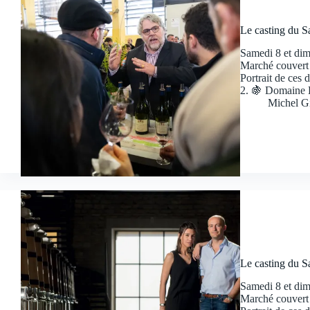
Le casting du S
Samedi 8 et dima
Marché couvert 
Portrait de ces 
2. 🍇 Domaine 
Michel G
Le casting du S
Samedi 8 et dima
Marché couvert 