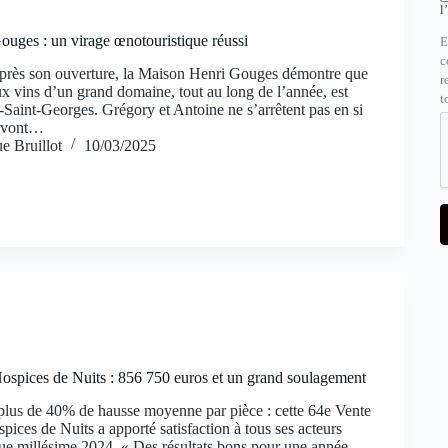
l
uges : un virage œnotouristique réussi
E
c
près son ouverture, la Maison Henri Gouges démontre que
r
aux vins d’un grand domaine, tout au long de l’année, est
t
-Saint-Georges. Grégory et Antoine ne s’arrêtent pas en si
s vont…
e Bruillot
10/03/2025
ospices de Nuits : 856 750 euros et un grand soulagement
plus de 40% de hausse moyenne par pièce : cette 64e Vente
pices de Nuits a apporté satisfaction à tous ses acteurs
que millésime 2024. « Des résultats bons pour une année