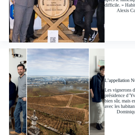
difficile. » Ha
Alexis Ca
L’appellation N
Les vignerons d
présidence d’Yva
bien sûr, mais 
avec les habitan
Dominiqu