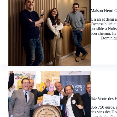
Maison Henri Go
Un an et demi a
l’accessibilité 
possible à Nuits
bon chemin. Il
Dominiqu
64e Vente des H
856 750 euros, 
des vins des Hos
après le faméli