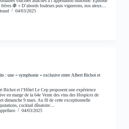
domaines viticoles attachés à l’appellation nuitonne. Épisode
 frères 🍇 « D’abords fouleurs puis vignerons, nos aïeux…
iraud
04/03/2025
ts : une « symphonie » exclusive entre Albert Bichot et
t Bichot et l’Hôtel Le Cep proposent une expérience
usive en marge de la 64e Vente des vins des Hospices de
et dimanche 9 mars. Au fil de cette exceptionnelle
ustations, cocktail dînatoire…
ppellaro
04/03/2025