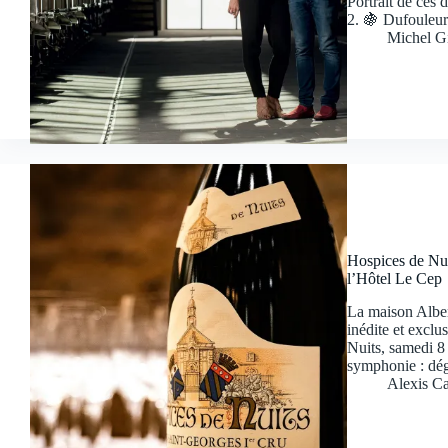
Portrait de ces 
2. 🍇 Dufouleur
Michel G
Hospices de Nui
l’Hôtel Le Cep
La maison Alber
inédite et excl
Nuits, samedi 8 
symphonie : dég
Alexis Ca