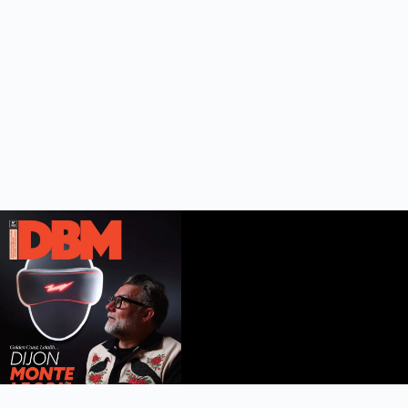
DBM n°112