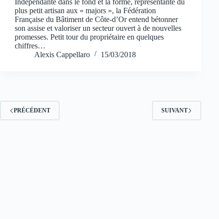
Indépendante dans le fond et la forme, représentante du
plus petit artisan aux « majors », la Fédération
Française du Bâtiment de Côte-d’Or entend bétonner
son assise et valoriser un secteur ouvert à de nouvelles
promesses. Petit tour du propriétaire en quelques
chiffres…
Alexis Cappellaro
15/03/2018
PRÉCÉDENT
SUIVANT