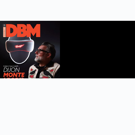
DBM n°112
été 2026
Feuilleter le magazine
Copyright © 2022 DijonBeaune.fr