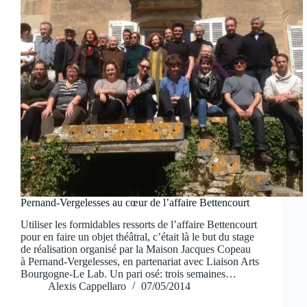
Pernand-Vergelesses au cœur de l’affaire Bettencourt
Utiliser les formidables ressorts de l’affaire Bettencourt
pour en faire un objet théâtral, c’était là le but du stage
de réalisation organisé par la Maison Jacques Copeau
à Pernand-Vergelesses, en partenariat avec Liaison Arts
Bourgogne-Le Lab. Un pari osé: trois semaines…
Alexis Cappellaro
07/05/2014